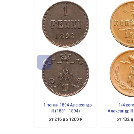
— 1 пенни 1894 Александр
— 1/4 коп
III (1881–1894)
Александр II
от 216 до 1200 ₽
от 432 д