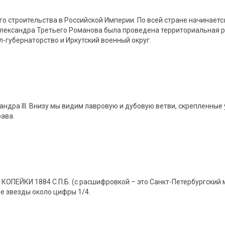
о строительства в Российской Империи. По всей стране начинает
 Александра Третьего Романова была проведена территориальная
-губернаторство и Иркутский военный округ.
ндра III. Внизу мы видим лавровую и дубовую ветви, скрепленные 
рава.
4 КОПЕЙКИ 1884 С.П.Б. (с расшифровкой – это Санкт-Петербургски
ве звезды около цифры 1/4.