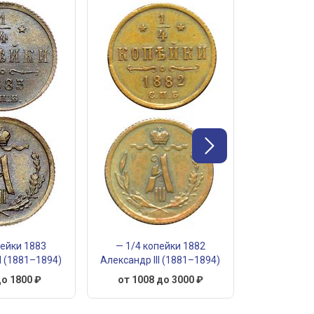
пейки 1883
— 1/4 копейки 1882
— 1/2 к
I (1881–1894)
Александр III (1881–1894)
Александр I
до 1800 ₽
от 1008 до 3000 ₽
от 216