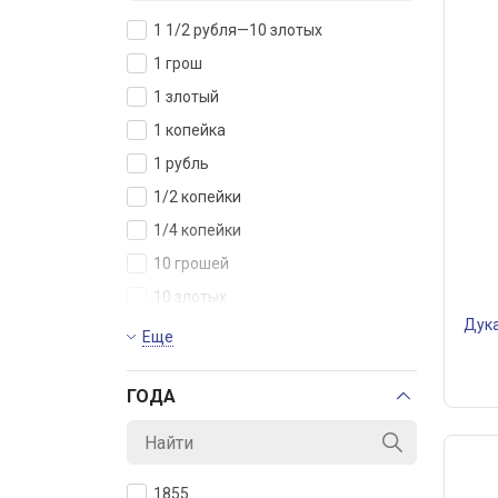
1 1/2 рубля—10 злотых
1 грош
1 злотый
1 копейка
1 рубль
1/2 копейки
1/4 копейки
10 грошей
10 злотых
Дука
10 копеек
Еще
12 рублей
ГОДА
15 копеек—1 злотый
2 злотых
2 копейки
1855
20 копеек