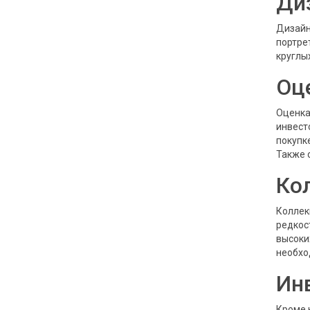
Ди
Дизайн
портре
круглы
Оц
Оценка
инвест
покупк
Также 
Ко
Коллек
редкос
высоки
необхо
Ин
Кроме 