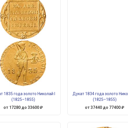
т 1835 года золото Николай I
Дукат 1834 года золото Нико
(1825–1855)
(1825–1855)
от 17280 до 33600 ₽
от 37440 до 77400 ₽