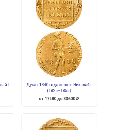
лай I
Дукат 1840 года золото Николай I
(1825–1855)
от 17280 до 33600 ₽