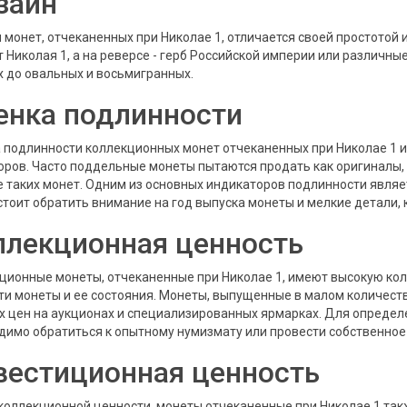
зайн
 монет, отчеканенных при Николае 1, отличается своей простотой
т Николая 1, а на реверсе - герб Российской империи или различны
х до овальных и восьмигранных.
енка подлинности
 подлинности коллекционных монет отчеканенных при Николае 1 и
оров. Часто поддельные монеты пытаются продать как оригиналы
е таких монет. Одним из основных индикаторов подлинности являе
стоит обратить внимание на год выпуска монеты и мелкие детали, 
ллекционная ценность
ционные монеты, отчеканенные при Николае 1, имеют высокую кол
ти монеты и ее состояния. Монеты, выпущенные в малом количеств
х цен на аукционах и специализированных ярмарках. Для опреде
димо обратиться к опытному нумизмату или провести собственное
вестиционная ценность
коллекционной ценности, монеты отчеканенные при Николае 1 та