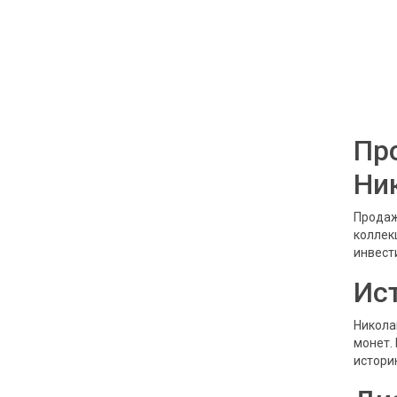
Пр
Ни
Продаж
коллек
инвест
Ис
Никола
монет.
истори