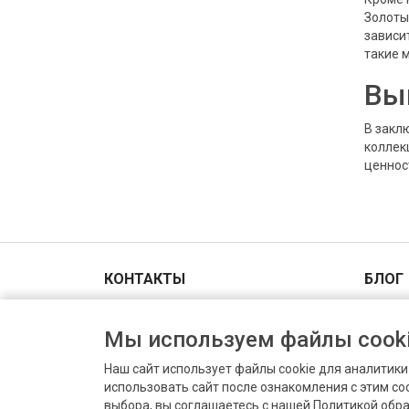
Золоты
зависит
такие 
Вы
В закл
коллек
ценнос
КОНТАКТЫ
БЛОГ
Адрес и схема проезда
Мы используем файлы cooki
+7(903)006-00-44
Пн-Вс 9.00 - 18.00
Наш сайт использует файлы cookie для аналитик
info@prodat-moneti.ru
использовать сайт после ознакомления с этим с
Оценить монету
выбора, вы соглашаетесь с нашей Политикой обр