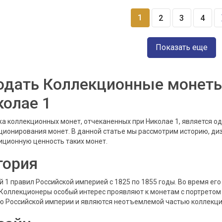
1
2
3
4
Показать еще
одать Коллекционные монеты
колае 1
а коллекционных монет, отчеканенных при Николае 1, является о
ционирования монет. В данной статье мы рассмотрим историю, диз
иционную ценность таких монет.
тория
й 1 правил Российской империей с 1825 по 1855 годы. Во время е
 Коллекционеры особый интерес проявляют к монетам с портретом
ю Российской империи и являются неотъемлемой частью коллекци