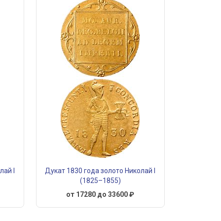
лай I
Дукат 1830 года золото Николай I
(1825–1855)
от 17280 до 33600 ₽