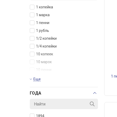
1 копейка
1 марка
1 пенни
1 рубль
1/2 копейки
1/4 копейки
10 копеек
10 марок
10 пенни
1 п
10 рублей
Еще
15 копеек
ГОДА
2 копейки
20 копеек
20 марок
1894
25 копеек