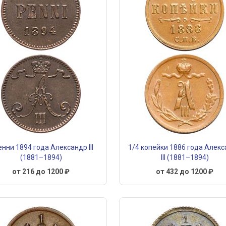
енни 1894 года Александр III
1/4 копейки 1886 года Алек
(1881–1894)
III (1881–1894)
от 216 до 1200 ₽
от 432 до 1200 ₽