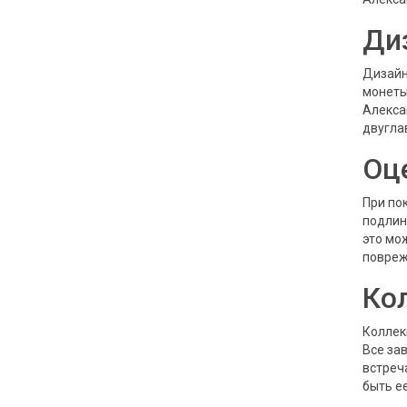
Ди
Дизайн
монеты
Алекса
двугла
Оц
При по
подлин
это мо
повреж
Ко
Коллек
Все за
встреч
быть е