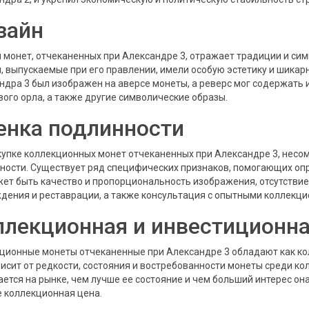
зайн
 монет, отчеканенных при Александре 3, отражает традиции и сим
, выпускаемые при его правлении, имели особую эстетику и шика
ндра 3 был изображен на аверсе монеты, а реверс мог содержать 
вого орла, а также другие символические образы.
енка подлинности
купке коллекционных монет отчеканенных при Александре 3, несом
ности. Существует ряд специфических признаков, помогающих оп
жет быть качество и пропорциональность изображения, отсутстви
дения и реставрации, а также консультация с опытными коллекци
ллекционная и инвестиционна
ционные монеты отчеканенные при Александре 3 обладают как ко
висит от редкости, состояния и востребованности монеты среди к
ается на рынке, чем лучше ее состояние и чем больший интерес о
е коллекционная цена.