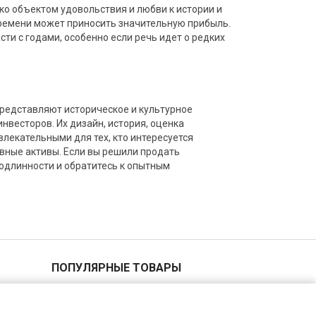
ко объектом удовольствия и любви к истории и
времени может приносить значительную прибыль.
ти с годами, особенно если речь идет о редких
представляют историческое и культурное
нвесторов. Их дизайн, история, оценка
лекательными для тех, кто интересуется
ивные активы. Если вы решили продать
одлинности и обратитесь к опытным
ПОПУЛЯРНЫЕ ТОВАРЫ
2 копейки 1940 года
5 копеек 1955 года
1 копейка 1935 года