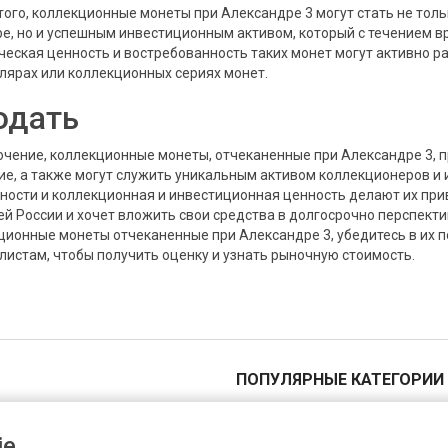
того, коллекционные монеты при Александре 3 могут стать не толь
ре, но и успешным инвестиционным активом, который с течением 
ческая ценность и востребованность таких монет могут активно рас
лярах или коллекционных сериях монет.
одать
ючение, коллекционные монеты, отчеканенные при Александре 3, 
ие, а также могут служить уникальным активом коллекционеров и и
ности и коллекционная и инвестиционная ценность делают их прив
ей России и хочет вложить свои средства в долгосрочно перспект
ционные монеты отчеканенные при Александре 3, убедитесь в их п
листам, чтобы получить оценку и узнать рыночную стоимость.
ПОПУЛЯРНЫЕ КАТЕГОРИИ
Канада изготовила очередную монету в стилистике украинской писанки
1 пенни
«Кошачья мельница» признана монетой 2019 года в Латвийской Республике
5 пенни
e.
Миниатюрная копия советского червонца оказалась в Книге рекордов Гиннесса
10 пенни