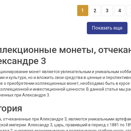
1
2
3
4
Показать еще
ллекционные монеты, отчека
ександре 3
ционирование монет является увлекательным и уникальным хобби,
рии и культуре, но и вложить свои средства в ценные и перспектив
е о приобретении коллекционных монет, необходимо быть в курсе и
коллекционной и инвестиционной ценности. В данной статье мы рас
ненных при Александре 3.
тория
, отчеканенные при Александре 3, являются уникальными артефа
ской империи. Александр 3, царь, правивший в период с 1881 по 18
ндра 2, и укрепил экономическую и политическую стабильность ст