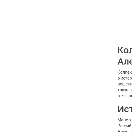
Ко
Ал
Коллек
о исто
решени
также 
отчека
Ис
Монеты
Россий
Алекса