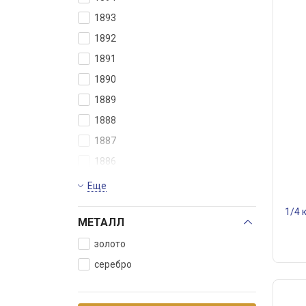
1893
25 пенни
1892
3 копейки
1891
3 рубля
1890
5 копеек
1889
5 пенни
1888
5 рублей
1887
50 копеек
1886
50 пенни
1885
Полтина
Еще
1884
1/4 
МЕТАЛЛ
1883
1882
золото
серебро