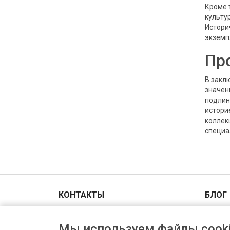
Кроме 
культу
Истори
экземп
Пр
В закл
значен
подлин
истори
коллек
специа
КОНТАКТЫ
БЛОГ
Адрес и схема проезда
Мы используем файлы cooki
+7(903)006-00-44