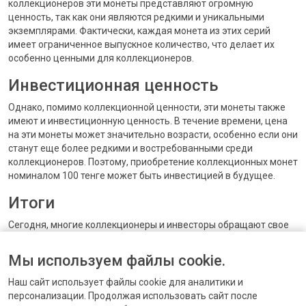
коллекционеров эти монеты представляют огромную
ценность, так как они являются редкими и уникальными
экземплярами. Фактически, каждая монета из этих серий
имеет ограниченное выпускное количество, что делает их
особенно ценными для коллекционеров.
Инвестиционная ценность
Однако, помимо коллекционной ценности, эти монеты также
имеют и инвестиционную ценность. В течение времени, цена
на эти монеты может значительно возрасти, особенно если они
станут еще более редкими и востребованными среди
коллекционеров. Поэтому, приобретение коллекционных монет
номиналом 100 тенге может быть инвестицией в будущее.
Итоги
Сегодня, многие коллекционеры и инвесторы обращают свое
внимание на коллекционные монеты номиналом 100 тенге
отчеканенные в Казахстане. Они представляют собой не
Мы используем файлы cookie.
только кусочек истории и культуры страны, но и ценные активы
для коллекционеров и инвесторов.
Наш сайт использует файлы cookie для аналитики и
персонализации. Продолжая использовать сайт после