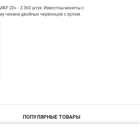
АР.20» - 3 360 штук. Известны монеты с
ему чекана двойных червонцев с орлом.
ПОПУЛЯРНЫЕ ТОВАРЫ
2 копейки 1940 года
5 копеек 1955 года
1 копейка 1935 года