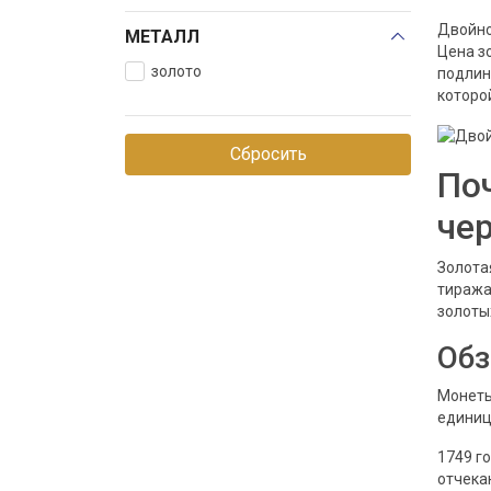
Двойно
Денга
МЕТАЛЛ
Цена з
Ливонез
золото
подлин
которо
Полтина
Полуполтинник
Сбросить
Полушка
По
Солид
че
Червонец
Золота
тиража
золотых
Обз
Монеты
единиц
1749 г
отчека