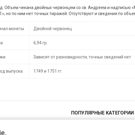
од. Объем чекана двойных червонцем со св. Андреем и надписью «М
:», но по ним нет точных тиражей. Отсутствуют и сведения по объ
нал монеты
Двойной червонец
са
6,94 гр.
ажи
Зависят от разновидности, точных сведений нет
од выпуска
1749 и 1751 гг.
ПОПУЛЯРНЫЕ КАТЕГОРИИ
Канада изготовила очередную монету в стилистике украинской писанки
1 пенни
«Кошачья мельница» признана монетой 2019 года в Латвийской Республике
5 пенни
e.
Миниатюрная копия советского червонца оказалась в Книге рекордов Гиннесса
10 пенни