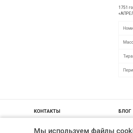
1751 г
«АПРЕЛ
Номи
Мас
Тир
Пери
КОНТАКТЫ
БЛОГ
Адрес и схема проезда
Мы используем файлы cooki
+7(903)006-00-44