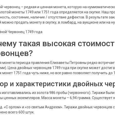
й червонец – редкая и ценная монета, которую на нумизматическо
олотой монеты 1749 или 1751 года определяется на скупке. Наш 
ность, состояние, наличие / отсутствие дефектов. В результате за
й можно продать монету в скупку, в ломбард, на аукционе или на 
чему такая высокая стоимос
рвонцев?
я монета периода правления Елизаветы Петровны редко встречает
ми). Цена двойных червонцев 1749 года при скупке может достига
 монет 1751 года чуть ниже, но все равно позволяет получить до 1
ор и характеристики двойных че
 изготавливались из золота 986 пробы (червонного). Тиражи были
ы ценных экземпляров. Масса монеты – 6,94 грамма. Существует 
од. «С орлом» и «со святым Андреем». Тиражи двойных червонцев с
нено всего 600 штук.