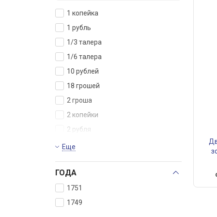
1 копейка
1 рубль
1/3 талера
1/6 талера
10 рублей
18 грошей
2 гроша
2 копейки
2 рубля
Дв
3 гроша
Еще
з
5 копеек
ГОДА
5 рублей
6 грошей
1751
Гривенник
1749
Двойной червонец