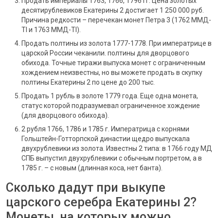
Продать империалы 1763, 1766, 1796 гг. Цена золотых
десятирублевиков Екатерины 2 достигает 1 250 000 руб.
Причина редкости – перечекан монет Петра 3 (1762 ММД-
TI и 1763 ММД-TI).
Продать полтины из золота 1777-1778. При императрице в
царской России чеканили. полтины для дворцового
обихода. Точные тиражи выпуска монет с ограниченным
хождением неизвестны, но вы можете продать в скупку
полтины Екатерины 2 по цене до 200 тыс.
Продать 1 рубль в золоте 1779 года. Еще одна монета,
статус которой подразумевал ограниченное хождение
(для дворцового обихода).
2 рубля 1766, 1786 и 1785 г. Императрица с корнями
Гольштейн-Готторпской династии щедро выпускала
двухрублевики из золота. Известны 2 типа: в 1766 году МД
СПБ выпустил двухрублевики с обычным портретом, а в
1785 г. – с новым (длинная коса, нет банта).
Сколько дадут при выкупе
царского серебра Екатерины 2?
Монеты, на которых можно