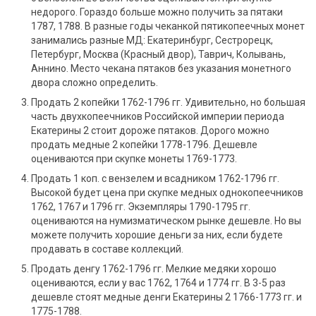
недорого. Гораздо больше можно получить за пятаки
1787, 1788. В разные годы чеканкой пятикопеечных монет
занимались разные МД: Екатеринбург, Сестрорецк,
Петербург, Москва (Красный двор), Таврич, Колывань,
Аннино. Место чекана пятаков без указания монетного
двора сложно определить.
Продать 2 копейки 1762-1796 гг. Удивительно, но большая
часть двухкопеечников Российской империи периода
Екатерины 2 стоит дороже пятаков. Дорого можно
продать медные 2 копейки 1778-1796. Дешевле
оцениваются при скупке монеты 1769-1773.
Продать 1 коп. с вензелем и всадником 1762-1796 гг.
Высокой будет цена при скупке медных однокопеечников
1762, 1767 и 1796 гг. Экземпляры 1790-1795 гг.
оцениваются на нумизматическом рынке дешевле. Но вы
можете получить хорошие деньги за них, если будете
продавать в составе коллекций.
Продать денгу 1762-1796 гг. Мелкие медяки хорошо
оцениваются, если у вас 1762, 1764 и 1774 гг. В 3-5 раз
дешевле стоят медные денги Екатерины 2 1766-1773 гг. и
1775-1788.