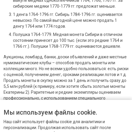
выкупе медных однокопеечников 1764, 1766, 1767 гг. за
сибирские медяки 1770-1779 гг. предложат меньше.
1 денга 1764-1796 гг. Сибирь 1784-1796 гг. оценивается
невысоко. По самой выгодной цене можно продать 1
денгу 1764 или 1774 годов.
Полушка 1764-1779. Медная монета Сибири в отличном
состоянии принесет до 100 тыс. (если это редкие 1764 и
1766 гг.). Полушки 1768-1779 гг. оцениваются дешевле.
Аукционы, ломбард, банки, доски объявлений и даже местные
нумизматические клубы – способов продать монеты или
коллекции много. Но не всеми удобно пользоваться: есть риски
с оценкой, получением денег, сроками реализации лотов и т.д.
Продать монеты в скупку можно за 1 день и получить сразу до
5,5 млн рублей (к примеру, если хотите сбыть золотые монеты
Екатерины 2). Раритетные и редкие экземпляры оцениваем
профессионально, с использованием специального
инструмента, но при этом не повреждая состояние.
Мы используем файлы cookie.
Хотите узнать, сколько стоят ваши рубли, червонцы или
копейки? Просто пришлите фото на +7(903)006-99-95!
Наш сайт использует файлы cookie для аналитики и
персонализации. Продолжая использовать сайт после