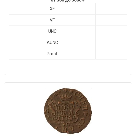
от 360 до 3600 ₽
XF
VF
UNC
AUNC
Proof