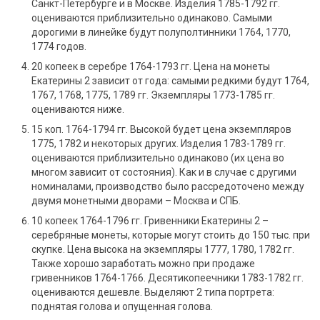
Санкт-Петербурге и в Москве. Изделия 1785-1792 гг.
оцениваются приблизительно одинаково. Самыми
дорогими в линейке будут полуполтинники 1764, 1770,
1774 годов.
20 копеек в серебре 1764-1793 гг. Цена на монеты
Екатерины 2 зависит от года: самыми редкими будут 1764,
1767, 1768, 1775, 1789 гг. Экземпляры 1773-1785 гг.
оцениваются ниже.
15 коп. 1764-1794 гг. Высокой будет цена экземпляров
1775, 1782 и некоторых других. Изделия 1783-1789 гг.
оцениваются приблизительно одинаково (их цена во
многом зависит от состояния). Как и в случае с другими
номиналами, производство было рассредоточено между
двумя монетными дворами – Москва и СПБ.
10 копеек 1764-1796 гг. Гривенники Екатерины 2 –
серебряные монеты, которые могут стоить до 150 тыс. при
скупке. Цена высока на экземпляры 1777, 1780, 1782 гг.
Также хорошо заработать можно при продаже
гривенников 1764-1766. Десятикопеечники 1783-1782 гг.
оцениваются дешевле. Выделяют 2 типа портрета:
поднятая голова и опущенная голова.