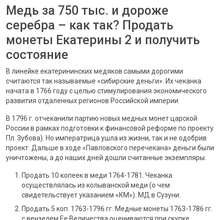
Медь за 750 тыс. и дороже
серебра – как так? Продать
монеты Екатерины 2 и получить
состояние
В линейке екатерининских медяков самыми дорогими
считаются так называемые «сибирские деньги». Их чеканка
начата в 1766 году с целью стимулирования экономического
развития отдаленных регионов Российской империи.
В 1796 г. отчеканили партию новых медных монет царской
России в рамках подготовки к финансовой реформе по проекту
Пл. Зубова). Но императрица ушла из жизни, так и не одобрив
проект. Дальше в ходе «Павловского перечекана» деньги были
уничтожены, а до наших дней дошли считанные экземпляры.
Продать 10 копеек в меди 1764-1781. Чеканка
осуществлялась из колыванской меди (о чем
свидетельствует указанием «КМ»). МД в Сузуни.
Продать 5 коп. 1763-1796 гг. Медные монеты 1763-1786 гг.
с вензелем Ее Величества оцениваются при скупке