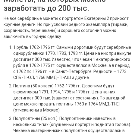
заработать до 200 тыс.
Не все серебряные монеты с портретом Екатерины 2 приносят
крупные деньги. Но при условии редкого экземпляра (тиражи,
сохранность, перечеканы) и хорошего состояния можно
заключить выгодную сделку.
1 рубль 1762-1796 гг. Самыми дорогими будут серебряные
однорублевики 1770, 1783, 1793 гг. Цена на них при выкупе
достигает 300 тыс. Известно, что чекан 1 екатерининского
рубля в 1762-1775 гг. осуществлялся в Москве, а в период
с 1762 по 1796 гг. – в Санкт-Петербурге. Редкости – 1773
СПБ-TI-ОЛ, 1766 ММД-TI-АШ и другие.
Полтина (50 копеек) 1762-1796 гг. Дорогими будут
экземпляры 1791, 1794, 1795 и 1796 гг. Цена на них
достигает 300 тыс. (зависит от состояния). По выгодной
цене можно продать полтины 1763 и 1764 ММД-TI-EI
(отчеканены в Москве).
Полуполтины (25 коп.). Полуполтинники известны в
нескольких типах (опущенный портерт и поднятая голова).
Чеканка екатерининских полуполтин осуществлялась в