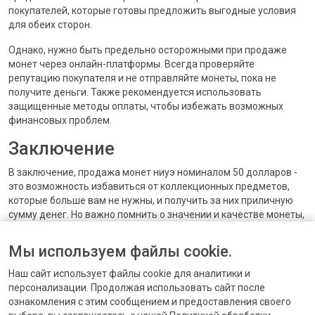
покупателей, которые готовы предложить выгодные условия
для обеих сторон.
Однако, нужно быть предельно осторожными при продаже
монет через онлайн-платформы. Всегда проверяйте
репутацию покупателя и не отправляйте монеты, пока не
получите деньги. Также рекомендуется использовать
защищенные методы оплаты, чтобы избежать возможных
финансовых проблем.
Заключение
В заключение, продажа монет ниуэ номиналом 50 долларов -
это возможность избавиться от коллекционных предметов,
которые больше вам не нужны, и получить за них приличную
сумму денег. Но важно помнить о значении и качестве монеты,
а также выбрать наиболее подходящий для вас способ
продажи. Независимо от того, какой путь вы выберете, не
Мы используем файлы cookie.
забывайте о предосторожности и доверяйте только надежным
покупателям.
Наш сайт использует файлы cookie для аналитики и
персонализации. Продолжая использовать сайт после
ознакомления с этим сообщением и предоставления своего