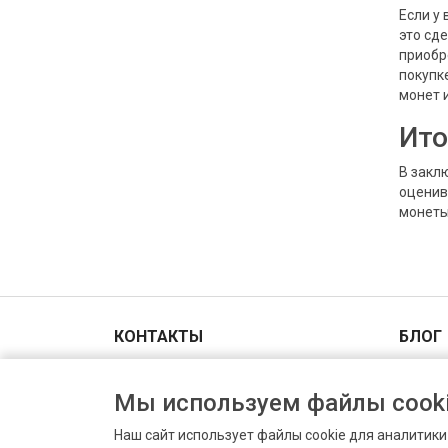
Если у
это сд
приобр
покупк
монет 
Ито
В закл
оценив
монеты
КОНТАКТЫ
БЛОГ
Адрес и схема проезда
Мы используем файлы cooki
+7(903)006-00-44
Пн-Вс 9.00 - 18.00
Наш сайт использует файлы cookie для аналитик
info@prodat-moneti.ru