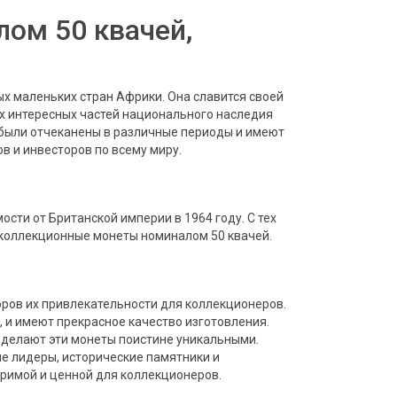
ом 50 квачей,
х маленьких стран Африки. Она славится своей
ых интересных частей национального наследия
были отчеканены в различные периоды и имеют
 и инвесторов по всему миру.
сти от Британской империи в 1964 году. С тех
коллекционные монеты номиналом 50 квачей.
ров их привлекательности для коллекционеров.
, и имеют прекрасное качество изготовления.
делают эти монеты поистине уникальными.
е лидеры, исторические памятники и
римой и ценной для коллекционеров.