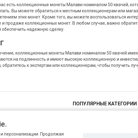
 вас есть коллекционные монеты Малави номиналом 50 квачей, кото
елать. Вы можете обратиться к местным коллекционерам или магаз
етением этих монет. Кроме того, вы можете воспользоваться ин
е и продаже коллекционных монет. В любом случае, важно обратит
и обеспечить надежную сделку.
г
ючение, коллекционные монеты Малави номиналом 50 квачей имею
аются на подлинность и имеют высокую коллекционную и инвестиц
, обратитесь к экспертам или коллекционерам, чтобы получить лу
ПОПУЛЯРНЫЕ КАТЕГОРИИ
Канада изготовила очередную монету в стилистике украинской писанки
1 пенни
«Кошачья мельница» признана монетой 2019 года в Латвийской Республике
5 пенни
e.
Миниатюрная копия советского червонца оказалась в Книге рекордов Гиннесса
10 пенни
Бельгийский банк выступил с анонсом юбилейной монеты номиналом 2.5-евро, посвященной Олимпиаде в Антверпене
1 пенни
и и персонализации. Продолжая
Монеты, посвященные Евровидению, вышли в Нидерландах
5 пенни