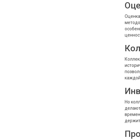
Оце
Оценка
методо
особен
ценнос
Кол
Коллек
истори
позвол
каждой
Инв
Но кол
делают
времен
держит
Про