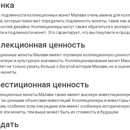
нка
 подлинности коллекционных монет Малави очень важна для колл
в, которые помогают определить подлинность монеты, такие как 
ностей дизайна. Коллекционеры могут также обратиться к эксперт
ти и подлинности монет. Это гарантирует, что вы покупаете и пр
лекционная ценность
ционные монеты Малави имеют огромную коллекционную ценность.
ческую и культурную значимость. Коллекционирование монет Мал
яет не только узнать больше о богатой истории Малави, но и оцен
 монеты.
естиционная ценность
лекционные монеты Малави также имеют высокую инвестиционную 
 их ценными объектами инвестиций. Коллекционеры и инвесторы м
ем, особенно если они редкие или имеют особенную историческую
е эти монеты, тем выше может быть их стоимость в будущем.
дать