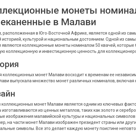
ллекционные монеты номинал
чеканенные в Малави
, расположенная в Юго-Восточной Африке, является одной из самы
й историей, культурой и национальным достоянием. Одной из сам
 являются коллекционные монеты номиналом 50 квачей, которые 
ую коллекционную и инвестиционную ценность для коллекционеров
ория
я коллекционных монет Малави восходит к временам ее независимо
лави выпускала множество монет различных номиналов, включая 
зайн
 коллекционных монет Малави является одним из ключевых факто
 изготавливаются из ценных металлов, таких как золото и серебро
ые изображения малавийской культуры и национальных символов 
ер, на части монет Малави изображен президент страны или други
альные символы. Все это делает каждую монету поистине неповто