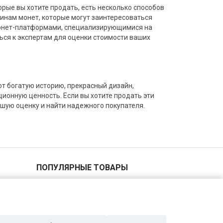
рые вы хотите продать, есть несколько способов
инам монет, которые могут заинтересоваться
тернет-платформами, специализирующимися на
ься к экспертам для оценки стоимости ваших
т богатую историю, прекрасный дизайн,
ионную ценность. Если вы хотите продать эти
чшую оценку и найти надежного покупателя.
ПОПУЛЯРНЫЕ ТОВАРЫ
2 копейки 1940 года
5 копеек 1955 года
1 копейка 1935 года
20 копеек 1961 года
10 копеек 1888 года Серебро