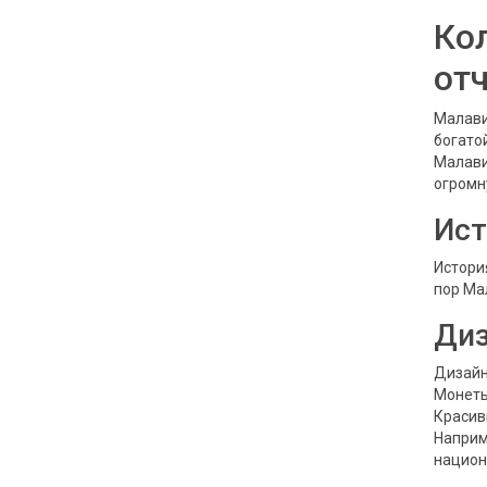
Ко
от
Малави
богато
Малави
огромн
Ист
Истори
пор Ма
Ди
Дизайн
Монеты
Красив
Наприм
национ