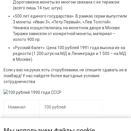
Дороговизна монеты во многом связана с ее тиражом
(всего лишь 14 тыс. штук).
«500 лет единого государства». В рамках серии выпустили
3 монеты: «Иван 3», «Петр Первый», «Лев Толстой».
Чеканка осуществлялась на монетном дворе в Москве.
Тиражи зависели от конкретной монеты, материал –
золото 900 пр.
«Русский балет». Цена 100 рублей 1991 года высока из-за
редкости (1 200 штук на МД в Ленинграде и 1 500 – на МД
в Москве).
Если у вас на руках есть сторублевики, не спешите сдавать их в
ломбард! У нас найдете более выгодные условия
сотрудничества.
Номинал
100 рублей
Материал
Золото (пробы разные)
Мы используем файлы cookie.