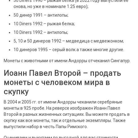
50 Diners 1990 – рыжая белка (в 2022 году выпустили ее
снова, но уже в номинале 1.25 евро);
50 динер 1991 – антилопы;
10 Diners 1992 – рыжая белка;
10 Diners 1992 – антилопы;
5, 10 и 50 динеров 1992 – медведица с медвежонком;
10 динеров 1995 – серый волк а также многие другие.
Монеты с животными от имени Андорры отчеканил Сингапур.
Иоанн Павел Второй – продать
монеты с человеком мира в
скупку
В 2004 и 2005 гг. от имени Андорры чеканили серебряные
монеты в 925 пробе. На реверсе изображен Иоанн Павел
Второй в разных жизненных ситуациях. Вы можете продать в
скупку как все монеты, так и отдельные экземпляры. Также
выпустили набор в честь Папы Римского.
Оцениваем и выкупаем по выгодной для вас стоимости