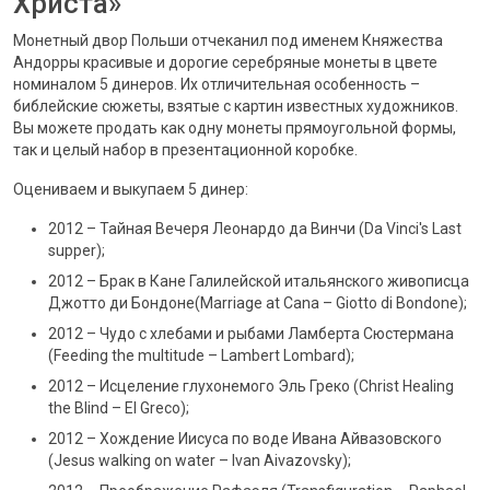
Христа»
Монетный двор Польши отчеканил под именем Княжества
Андорры красивые и дорогие серебряные монеты в цвете
номиналом 5 динеров. Их отличительная особенность –
библейские сюжеты, взятые с картин известных художников.
Вы можете продать как одну монеты прямоугольной формы,
так и целый набор в презентационной коробке.
Оцениваем и выкупаем 5 динер:
2012 – Тайная Вечеря Леонардо да Винчи (Da Vinci's Last
supper);
2012 – Брак в Кане Галилейской итальянского живописца
Джотто ди Бондоне(Marriage at Cana – Giotto di Bondone);
2012 – Чудо с хлебами и рыбами Ламберта Сюстермана
(Feeding the multitude – Lambert Lombard);
2012 – Исцеление глухонемого Эль Греко (Christ Healing
the Blind – El Greco);
2012 – Хождение Иисуса по воде Ивана Айвазовского
(Jesus walking on water – Ivan Aivazovsky);