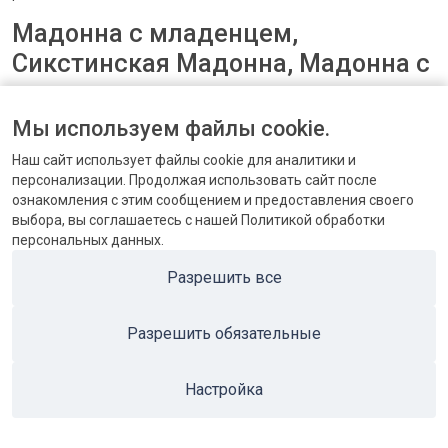
Мадонна с младенцем,
Сикстинская Мадонна, Мадонна с
младенцем и двумя ангелами –
продать монеты серии
Мы используем файлы cookie.
«Живопись»
Наш сайт использует файлы cookie для аналитики и
персонализации. Продолжая использовать сайт после
10 и 15 динеров в серебре 925 пробы с цветными элементами
ознакомления с этим сообщением и предоставления своего
чеканил монетный двор Польши. Вы можете продать в скупку:
выбора, вы соглашаетесь с нашей Политикой обработки
персональных данных.
2011 – Madonna Litta Леонардо да Винчи;
2012 – Мадонна с младенцем и двумя ангелами;
Разрешить все
2012 – Мадонна с младенцем под яблоней Lucas Cranach;
2011 – Сикстинская Мадонна Рафаэля;
Разрешить обязательные
2013 – Мадонна и ребенок Filippo Lippi, а также многие
другие.
Настройка
В скупку продать серебро необычной прямоугольной формы с
цветными вставками можно по цене не только драгметалла,