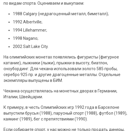
по видам спорта. Оцениваем и выкупаем:
1988 Calgary (недрагоценный металл, биметалл);
1992 Albertville;
1994 Lillehammer;
1998 Nagano;
2002 Salt Lake City.
На олимпийских монетах появлялись фигуристы (фигурное
катание), лыжники (лыжи), прыжки в высоту, биатлон,
сноубординг. Для чекана использовали золото 585 пробы,
серебро 925 пр. и другие драгоценные металлы. Отдельные
экземпляры выпущены в БИМ.
Чеканка осуществлялась на монетных дворах в Германии,
Италии, Швейцарии.
К примеру, в честь Олимпийских игр 1992 года в Барселоне
выпустили брусья (1988), парусный спорт (1988), футбол (1989),
каякинг (1989), бег с препятствиями (1990).
Если собираете спорт, у нас можно не только продать динеры,