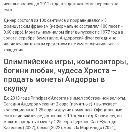
использовался до 2012 года, когда княжество перешло на
euro.
Динер состоял из 100 сантимов и приравнивался к 5
французским франкам (неформально составлял 100 песет =
0.60 евро). Монеты номиналом diner выпускают с 1977 года в
золоте, серебре, биметалле. Андоррский diner сегодня не
является платежным средством и не имеет официального
хождения.
Олимпийские игры, композиторы,
богини любви, чудеса Христа –
продать монеты Андорры в
скупку
До 2013 года Principat d’Andorra не имел собственной валюты.
Сегодня Андорра чеканит 2 евро (памятные) + выпускает
коллекционные 1,25 евро и другие номиналы. Официальные
euro появляются редко: около 5-10 штук в год. К примеру, вы
можете продать в скупку 1.25 евро Церковь Сан-Жуан-де-
Казельес (2022), белка (2022), мост Ла Маргинеда (2021),