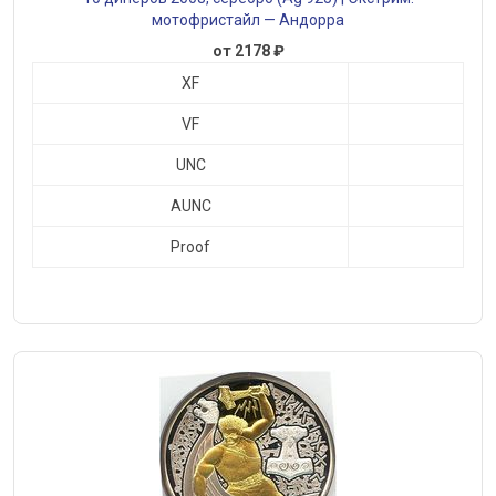
мотофристайл — Андорра
от 2178 ₽
XF
VF
UNC
AUNC
Proof