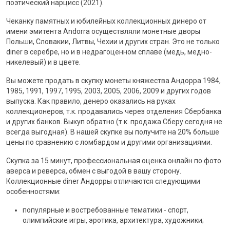
поэтический нарцисс (2021).
Чеканку памятных и юбилейных коллекционных динеро от
имени эмитента Andorra осуществляли монетные дворы
Польши, Словакии, Литвы, Чехии и других стран. Это не только
diner в серебре, но и в недрагоценном сплаве (медь, медно-
никелевый) и в цвете.
Вы можете продать в скупку монеты княжества Андорра 1984,
1985, 1991, 1997, 1995, 2003, 2005, 2006, 2009 и других годов
выпуска. Как правило, денеро оказались на руках
коллекционеров, т.к. продавались через отделения Сбербанка
и других банков. Выкуп обратно (т.к. продажа Сберу сегодня не
всегда выгодная). В нашей скупке вы получите на 20% больше
цены по сравнению с ломбардом и другими организациями.
Скупка за 15 минут, профессиональная оценка онлайн по фото
аверса и реверса, обмен с выгодой в вашу сторону.
Коллекционные diner Андорры отличаются следующими
особенностями:
популярные и востребованные тематики - спорт,
олимпийские игры, эротика, архитектура, художники;