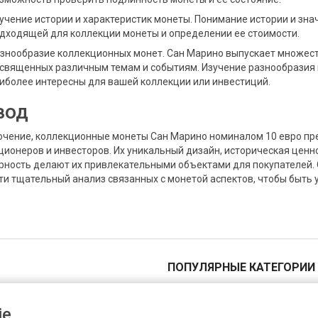
учение истории и характеристик монеты. Понимание истории и зна
дходящей для коллекции монеты и определении ее стоимости.
знообразие коллекционных монет. Сан Марино выпускает множест
священных различным темам и событиям. Изучение разнообразия 
иболее интересны для вашей коллекции или инвестиций.
вод
ючение, коллекционные монеты Сан Марино номиналом 10 евро пр
ционеров и инвесторов. Их уникальный дизайн, историческая ценн
рность делают их привлекательными объектами для покупателей.
ти тщательный анализ связанных с монетой аспектов, чтобы быть 
ПОПУЛЯРНЫЕ КАТЕГОРИИ
Канада изготовила очередную монету в стилистике украинской писанки
1 пенни
«Кошачья мельница» признана монетой 2019 года в Латвийской Республике
5 пенни
e.
Миниатюрная копия советского червонца оказалась в Книге рекордов Гиннесса
10 пенни