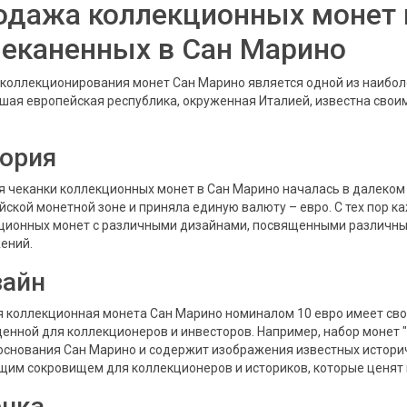
одажа коллекционных монет 
чеканенных в Сан Марино
 коллекционирования монет Сан Марино является одной из наибол
шая европейская республика, окруженная Италией, известна сво
ория
я чеканки коллекционных монет в Сан Марино началась в далеком 
йской монетной зоне и приняла единую валюту – евро. С тех пор 
ционных монет с различными дизайнами, посвященными различным
ений.
зайн
 коллекционная монета Сан Марино номиналом 10 евро имеет сво
ценной для коллекционеров и инвесторов. Например, набор монет 
основания Сан Марино и содержит изображения известных историч
щим сокровищем для коллекционеров и историков, которые ценят 
нка