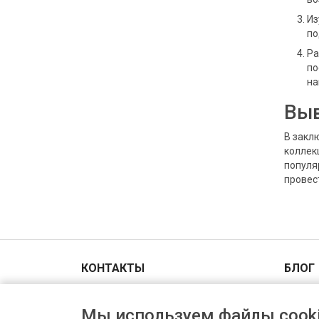
Из
по
Ра
по
на
Вы
В закл
коллек
популя
провес
КОНТАКТЫ
БЛОГ
Адрес и схема проезда
Мы используем файлы cooki
+7(903)006-00-44