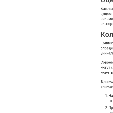
Важным
сущест
рекоме
экспер
Кол
Коллек
опреде
уникал
Соврем
могут 
монеты
Для ко
вниман
На
чт
Пр
во