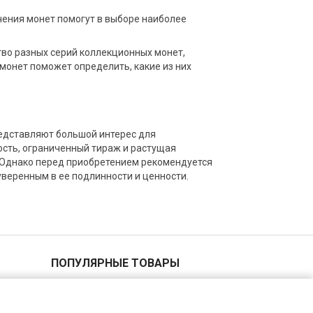
чения монет помогут в выборе наиболее
во разных серий коллекционных монет,
монет поможет определить, какие из них
едставляют большой интерес для
ость, ограниченный тираж и растущая
 Однако перед приобретением рекомендуется
уверенным в ее подлинности и ценности.
ПОПУЛЯРНЫЕ ТОВАРЫ
2 копейки 1940 года
5 копеек 1955 года
1 копейка 1935 года