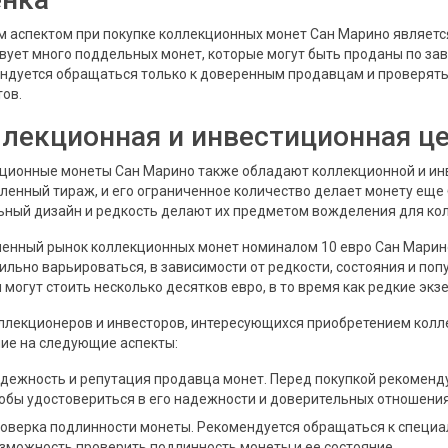
 аспектом при покупке коллекционных монет Сан Марино является
вует много поддельных монет, которые могут быть проданы по за
ндуется обращаться только к доверенным продавцам и проверять
тов.
лекционная и инвестиционная ц
ционные монеты Сан Марино также обладают коллекционной и ин
ленный тираж, и его ограниченное количество делает монету еще б
ьный дизайн и редкость делают их предметом вожделения для ко
енный рынок коллекционных монет номиналом 10 евро Сан Марино
сильно варьироваться, в зависимости от редкости, состояния и по
 могут стоить несколько десятков евро, в то время как редкие эк
ллекционеров и инвесторов, интересующихся приобретением колл
ие на следующие аспекты:
дежность и репутация продавца монет. Перед покупкой рекоменду
обы удостовериться в его надежности и доверительных отношения
оверка подлинности монеты. Рекомендуется обращаться к специа
зможность проверить подлинность монеты и ее состояние.