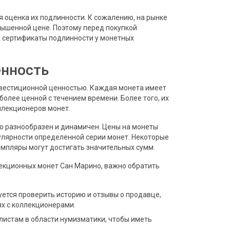
 оценка их подлинности. К сожалению, на рынке
вышенной цене. Поэтому перед покупкой
 сертификаты подлинности у монетных
енность
вестиционной ценностью. Каждая монета имеет
олее ценной с течением времени. Более того, их
ллекционеров монет.
 разнообразен и динамичен. Цены на монеты
пулярности определенной серии монет. Некоторые
земпляры могут достигать значительных сумм.
екционных монет Сан Марино, важно обратить
ется проверить историю и отзывы о продавце,
х с коллекционерами.
листам в области нумизматики, чтобы иметь