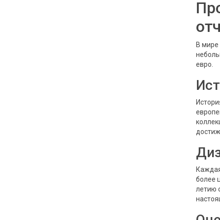
Пр
от
В мире
неболь
евро.
Ист
Истори
европе
коллек
достиж
Ди
Каждая
более 
летию 
настоя
Оце