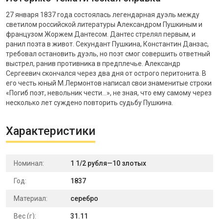
27 января 1837 года состоялась легендарная дуэль между
светилом российской литературы Александром Пушкиным и
французом Жоржем Дантесом. Дантес стрелял первым, и
ранил поэта в живот. Секундант Пушкина, Константин Данзас,
требовал остановить дуэль, но поэт смог совершить ответный
выстрел, ранив противника в предплечье. Александр
Сергеевич скончался через два дня от острого перитонита. В
его честь юный М.Лермонтов написал свои знаменитые строки
«Погиб поэт, невольник чести…», не зная, что ему самому через
несколько лет суждено повторить судьбу Пушкина.
Характеристики
Номинал:
1 1/2 рубля—10 злотых
Год:
1837
Материал:
серебро
Вес (г):
31.11