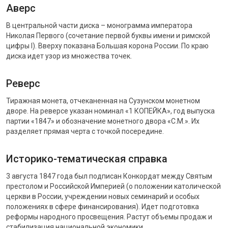
Аверс
В центральной части диска – монограмма императора
Николая Первого (сочетание первой буквы имени и римской
цифры I). Вверху показана Большая корона России. По краю
диска идет узор из множества точек.
Реверс
Тиражная монета, отчеканенная на Сузунском монетном
дворе. На реверсе указан номинал «1 КОПЕЙКА», год выпуска
партии «1847» и обозначение монетного двора «С.М.». Их
разделяет прямая черта с точкой посередине.
Историко-тематическая справка
3 августа 1847 года был подписан Конкордат между Святым
престолом и Российской Империей (о положении католической
церкви в России, учреждении новых семинарий и особых
положениях в сфере финансирования). Идет подготовка
реформы народного просвещения. Растут объемы продаж и
стабилизация национальной экономики.