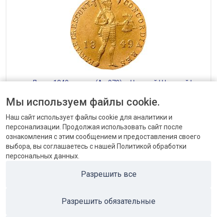
— Дукат 1849, золото (Au 979) — Николай I Николай I
(1825–1855)
Мы используем файлы cookie.
от 17280 до 33600 ₽
Наш сайт использует файлы cookie для аналитики и
персонализации. Продолжая использовать сайт после
ознакомления с этим сообщением и предоставления своего
выбора, вы соглашаетесь с нашей Политикой обработки
персональных данных.
КОНТАКТЫ
Разрешить все
БЛОГ
Разрешить обязательные
ПОПУЛЯРНЫЕ КАТЕГОРИИ