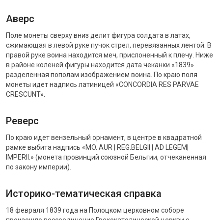
Аверс
Поле монеты сверху вниз делит фигура солдата в латах,
сжимающая в левой руке пучок стрел, перевязанных лентой. В
правой руке воина находится меч, прислоненный к плечу. Ниже
в районе коленей фигуры находится дата чеканки «1839»
разделенная пополам изображением воина. По краю поля
монеты идет надпись латиницей «CONCORDIA RES PARVAE
CRESCUNT».
Реверс
По краю идет вензельный орнамент, в центре в квадратной
рамке выбита надпись «MO. AUR | REG.BELGII | AD LEGEM|
IMPERII.» (монета провинций союзной Бельгии, отчеканенная
по закону империи).
Историко-тематическая справка
18 февраля 1839 года на Полоцком церковном соборе