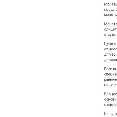
Монеты
прошло
монеты
Монета
олицет
отсутс
Цена м
от нес
для то
дилера
Если в
специа
рыночн
получи
Процес
основн
с вами
Наши с