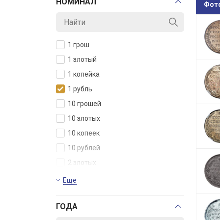
НОМИНАЛ
Фот
1 грош
1 злотый
1 копейка
1 рубль
10 грошей
10 злотых
10 копеек
10 рублей
2 злотых
2 копейки
Еще
20 копеек
ГОДА
25 злотых