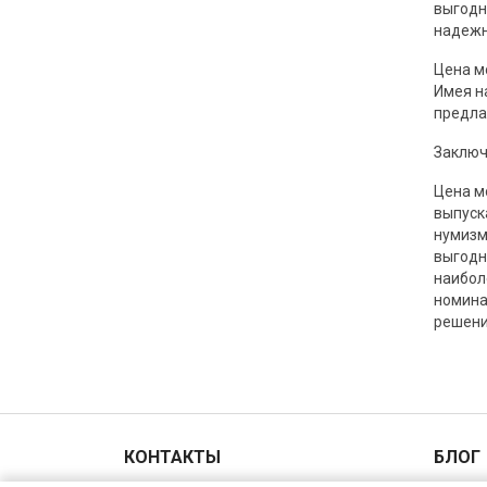
выгодн
надежн
Цена м
Имея н
предла
Заключ
Цена м
выпуск
нумизм
выгодн
наибол
номина
решени
КОНТАКТЫ
БЛОГ