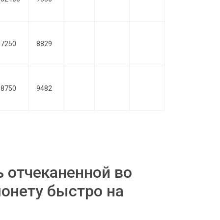
7250
8829
8750
9482
 отчеканенной во
монету быстро на