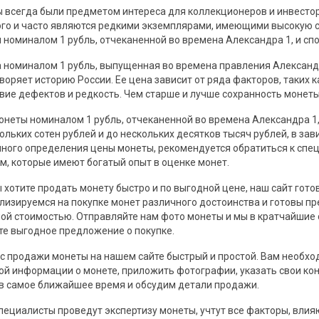
 всегда были предметом интереса для коллекционеров и инвесто
го и часто являются редкими экземплярами, имеющими высокую с
 номиналом 1 рубль, отчеканенной во времена Александра 1, и сп
 номиналом 1 рубль, выпущенная во времена правления Александр
воряет историю России. Ее цена зависит от ряда факторов, таких к
твие дефектов и редкость. Чем старше и лучше сохранность монеты
онеты номиналом 1 рубль, отчеканенной во времена Александра 1
кольких сотен рублей и до нескольких десятков тысяч рублей, в з
чного определения цены монеты, рекомендуется обратиться к сп
м, которые имеют богатый опыт в оценке монет.
ы хотите продать монету быстро и по выгодной цене, наш сайт гот
лизируемся на покупке монет различного достоинства и готовы пр
ой стоимостью. Отправляйте нам фото монеты и мы в кратчайшие с
те выгодное предложение о покупке.
с продажи монеты на нашем сайте быстрый и простой. Вам необхо
ой информации о монете, приложить фотографии, указать свои к
 в самое ближайшее время и обсудим детали продажи.
пециалисты проведут экспертизу монеты, учтут все факторы, влия