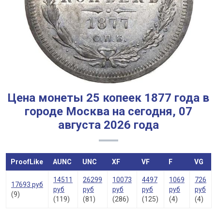
Цена монеты 25 копеек 1877 года в
городе Москва на сегодня, 07
августа 2026 года
ProofLike
AUNC
UNC
XF
VF
F
VG
14511
26299
10073
4497
1069
726
17693 руб
руб
руб
руб
руб
руб
руб
(9)
(119)
(81)
(286)
(125)
(4)
(4)