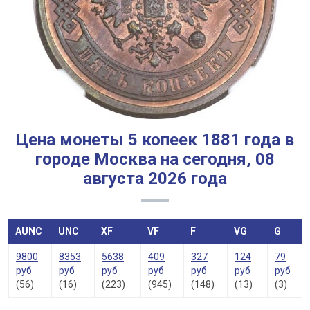
Цена монеты 5 копеек 1881 года в
городе Москва на сегодня, 08
августа 2026 года
AUNC
UNC
XF
VF
F
VG
G
9800
8353
5638
409
327
124
79
руб
руб
руб
руб
руб
руб
руб
(56)
(16)
(223)
(945)
(148)
(13)
(3)