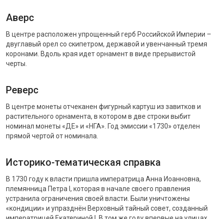
Аверс
В центре расположен упрощенный герб Российской Империи –
двуглавый орел со скипетром, державой и увенчанный тремя
коронами. Вдоль края идет орнамент в виде прерывистой
черты.
Реверс
В центре монеты отчеканен фигурный картуш из завитков и
растительного орнамента, в котором в две строки выбит
номинал монеты «ДЕ» и «НГА». Год эмиссии «1730» отделен
прямой чертой от номинала.
Историко-тематическая справка
В 1730 году к власти пришла императрица Анна Иоанновна,
племянница Петра I, которая в начале своего правления
устранила ограничения своей власти. Были уничтожены
«кондиции» и упразднён Верховный тайный совет, созданный
императрицей Екатериной I. В том же году впервые на улицах