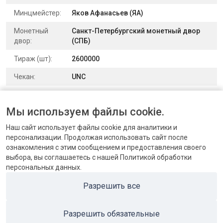
Минцмейстер:
Яков Афанасьев (ЯА)
Монетный
Санкт-Петербургский монетный двор
двор:
(СПБ)
Тираж (шт):
2600000
Чекан:
UNC
Выпуск:
для обращения
Мы используем файлы cookie.
Номер по
Биткин 242 | Конрос 71/14
каталогу:
Наш сайт использует файлы cookie для аналитики и
персонализации. Продолжая использовать сайт после
ознакомления с этим сообщением и предоставления своего
выбора, вы соглашаетесь с нашей Политикой обработки
персональных данных.
КОНТАКТЫ
Разрешить все
БЛОГ
Разрешить обязательные
ПОПУЛЯРНЫЕ КАТЕГОРИИ