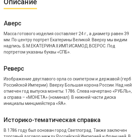
Описание
Аверс
Масса готового изделия составляет 24 г., а диаметр равен 39
мм. По центру портрет Екатерины Великой. Вверху мы видим
надпись: Б.М.ЕКАТЕРИНА.II.ИМП.ИСАМОД.ВСЕРОС. Под
портретом указаны буквы «СПБ».
Реверс
Изображение двуглавого орла со скипетром и державой (герб
Российской Империи). Вверху Большая корона России. Над ней
отмечен год выпуска монеты: 1786. Слева начертано «РУБЛЬ»,
а справа – «МОНЕТА» (номинал). В нижней части диска
инициалы минцмейстера «ЯА».
Историко-тематическая справка
В 1786 году был основан город Светлоград. Также заключен
торговый договор между Российской Империей и Францией. В