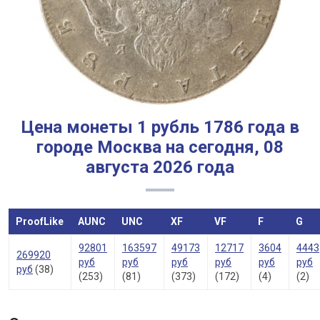
Цена монеты 1 рубль 1786 года в
городе Москва на сегодня, 08
августа 2026 года
ProofLike
AUNC
UNC
XF
VF
F
G
92801
163597
49173
12717
3604
4443
269920
руб
руб
руб
руб
руб
руб
руб
(38)
(253)
(81)
(373)
(172)
(4)
(2)