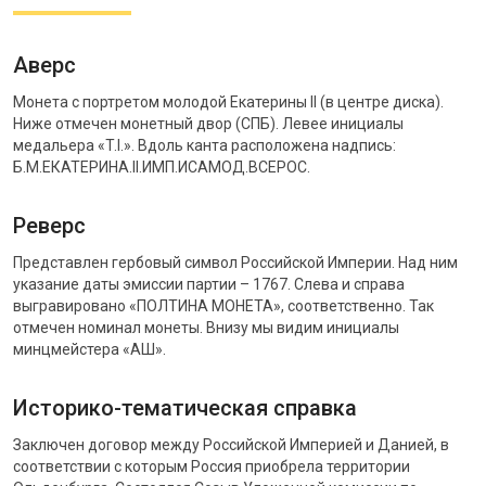
Аверс
Монета с портретом молодой Екатерины II (в центре диска).
Ниже отмечен монетный двор (СПБ). Левее инициалы
медальера «T.I.». Вдоль канта расположена надпись:
Б.М.ЕКАТЕРИНА.II.ИМП.ИСАМОД.ВСЕРОС.
Реверс
Представлен гербовый символ Российской Империи. Над ним
указание даты эмиссии партии – 1767. Слева и справа
выгравировано «ПОЛТИНА МОНЕТА», соответственно. Так
отмечен номинал монеты. Внизу мы видим инициалы
минцмейстера «АШ».
Историко-тематическая справка
Заключен договор между Российской Империей и Данией, в
соответствии с которым Россия приобрела территории