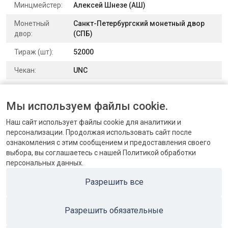
Минцмейстер:
Алексей Шнезе (АШ)
Монетный
Санкт-Петербургский монетный двор
двор:
(СПБ)
Тираж (шт):
52000
Чекан:
UNC
Выпуск:
для обращения
Мы используем файлы cookie.
Номер по
Уздеников 0999 | Биткин 280 (R) |
каталогу:
Конрос 110/12
Наш сайт использует файлы cookie для аналитики и
персонализации. Продолжая использовать сайт после
ознакомления с этим сообщением и предоставления своего
выбора, вы соглашаетесь с нашей Политикой обработки
персональных данных.
КОНТАКТЫ
Разрешить все
БЛОГ
Разрешить обязательные
ПОПУЛЯРНЫЕ КАТЕГОРИИ