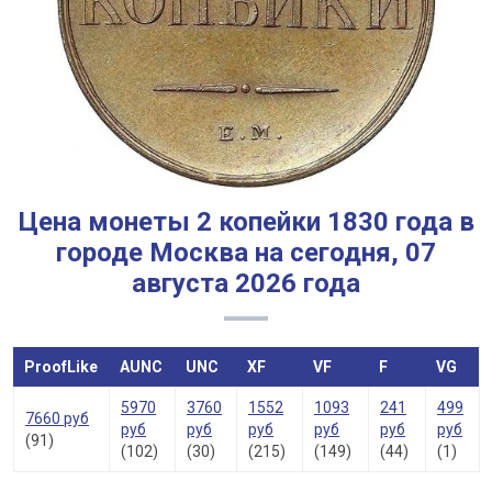
Цена монеты 2 копейки 1830 года в
городе Москва на сегодня, 07
августа 2026 года
ProofLike
AUNC
UNC
XF
VF
F
VG
5970
3760
1552
1093
241
499
7660 руб
руб
руб
руб
руб
руб
руб
(91)
(102)
(30)
(215)
(149)
(44)
(1)