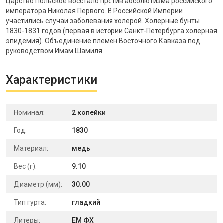
Царство Польское восстало против абсолютизма российского
императора Николая Первого. В Российской Империи
участились случаи заболевания холерой. Холерные бунты
1830-1831 годов (первая в истории Санкт-Петербурга холерная
эпидемия). Объединение племен Восточного Кавказа под
руководством Имам Шамиля.
Характеристики
Номинал:
2 копейки
Год:
1830
Материал:
медь
Вес (г):
9.10
Диаметр (мм):
30.00
Тип гурта:
гладкий
Литеры:
ЕМ ФХ