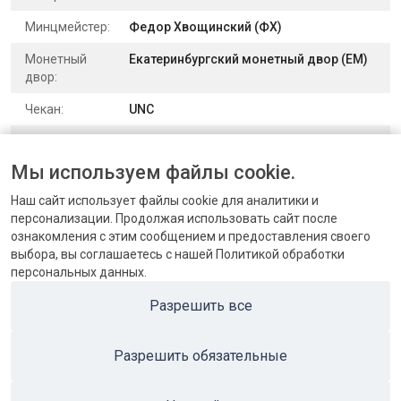
Минцмейстер:
Федор Хвощинский (ФХ)
Монетный
Екатеринбургский монетный двор (ЕМ)
двор:
Чекан:
UNC
Выпуск:
для обращения
Мы используем файлы cookie.
Номер по
Уздеников 3287 (черта) | Биткин 503
каталогу:
(R2) | Конрос 199/1
Наш сайт использует файлы cookie для аналитики и
персонализации. Продолжая использовать сайт после
ознакомления с этим сообщением и предоставления своего
выбора, вы соглашаетесь с нашей Политикой обработки
персональных данных.
КОНТАКТЫ
Разрешить все
БЛОГ
Разрешить обязательные
ПОПУЛЯРНЫЕ КАТЕГОРИИ