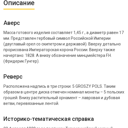
Описание
Аверс
Масса готового изделия составляет 1,45 г., а диаметр равен 17
мм. Представлен гербовый символ Российской Империи
(двуглавый орел со скипетром и державой). Вверху детально
прорисована Императорская корона России. Вверху также
начертано: 1828. А внизу обозначение минцмейстера F.H.
(Фридерик Гунгер).
Реверс
Расположена надпись в три строки: 5 GROSZY POLS. Таким
образом в центре диска отмечен номинал монеты – 5 польских
грошей. Внизу растительный орнамент – лавровая и дубовая
ветви, перевязанные лентой.
Историко-тематическая справка