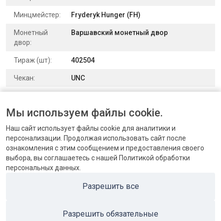
Минцмейстер:
Fryderyk Hunger (FH)
Монетный
Варшавский монетный двор
двор:
Тираж (шт):
402504
Чекан:
UNC
Выпуск:
для обращения
Мы используем файлы cookie.
Номер по
Уздеников 4555 | Биткин 1018 | Конрос
каталогу:
467/15
Наш сайт использует файлы cookie для аналитики и
персонализации. Продолжая использовать сайт после
ознакомления с этим сообщением и предоставления своего
выбора, вы соглашаетесь с нашей Политикой обработки
персональных данных.
КОНТАКТЫ
Разрешить все
БЛОГ
Разрешить обязательные
ПОПУЛЯРНЫЕ КАТЕГОРИИ