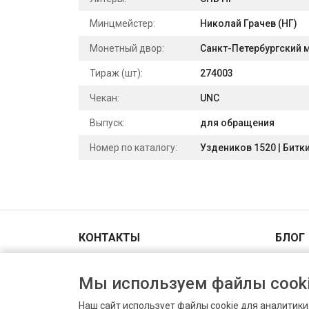
Минцмейстер:
Николай Грачев (НГ)
Монетный двор:
Санкт-Петербургский 
Тираж (шт):
274003
Чекан:
UNC
Выпуск:
для обращения
Номер по каталогу:
Уздеников 1520 | Битки
КОНТАКТЫ
БЛОГ
Адрес и схема проезда
Мы используем файлы cooki
+7(903)006-00-44
Пн-Вс 9.00 - 18.00
Наш сайт использует файлы cookie для аналитик