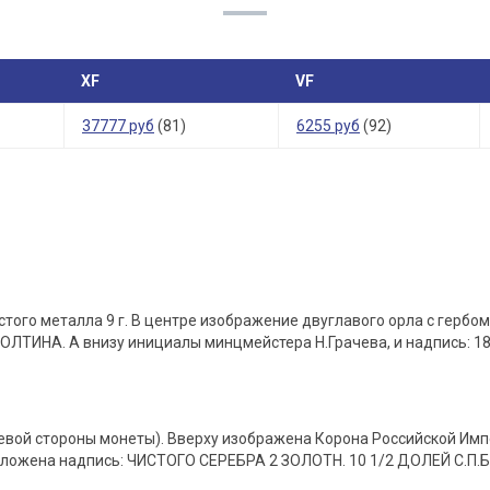
XF
VF
37777 руб
(81)
6255 руб
(92)
ого металла 9 г. В центре изображение двуглавого орла с гербом
ОЛТИНА. А внизу инициалы минцмейстера Н.Грачева, и надпись: 18
цевой стороны монеты). Вверху изображена Корона Российской Импе
ложена надпись: ЧИСТОГО СЕРЕБРА 2 ЗОЛОТН. 10 1/2 ДОЛЕЙ С.П.Б.