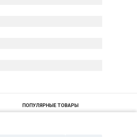
ПОПУЛЯРНЫЕ ТОВАРЫ
2 копейки 1940 года
5 копеек 1955 года
1 копейка 1935 года
20 копеек 1961 года
10 копеек 1888 года Серебро