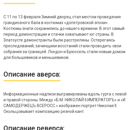
С 11 по 13 февраля Зимний дворец стал местом проведения
грандиозного бала в костюмах «допетровской эпохи».
Костюмы знати сохранились до нашего времени. В этот самый
период демонстрации и стачки охватывают юг страны. В
Златоусте демонстранты были расстреляны. Остерегаясь
преследований, зачинщики восстаний стали проводить свои
собрания за границей. Лондон и Брюссель стали новым домом
для большевиков и меньшевиков.
Описание аверса:
Информационные надписи выгравированы вдоль гурта с левой
и правой стороны. Между «Б.М. НИКОЛАЙ II ИМПЕРАТОРЪ» и «И
САМОДЕРЖЕЦЪ ВСЕРОСС.» изображен портрет Николая II.
Окольцовывает композицию резной кант.
Описание реверса: