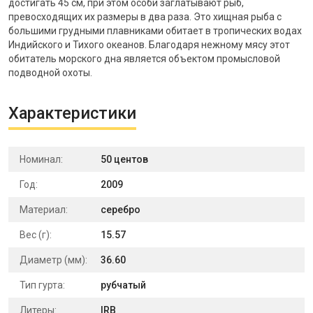
достигать 45 см, при этом особи заглатывают рыб,
превосходящих их размеры в два раза. Это хищная рыба с
большими грудными плавниками обитает в тропических водах
Индийского и Тихого океанов. Благодаря нежному мясу этот
обитатель морского дна является объектом промысловой
подводной охоты.
Характеристики
Номинал:
50 центов
Год:
2009
Материал:
серебро
Вес (г):
15.57
Диаметр (мм):
36.60
Тип гурта:
рубчатый
Литеры:
IRB