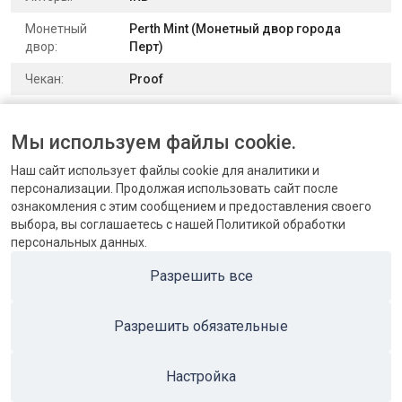
Монетный
Perth Mint (Монетный двор города
двор:
Перт)
Чекан:
Proof
Выпуск:
юбилейные и памятные монеты
Мы используем файлы cookie.
Номер по
Сбербанк РФ: 7104-0023
каталогу:
Наш сайт использует файлы cookie для аналитики и
персонализации. Продолжая использовать сайт после
ознакомления с этим сообщением и предоставления своего
выбора, вы соглашаетесь с нашей Политикой обработки
персональных данных.
КОНТАКТЫ
Разрешить все
БЛОГ
Разрешить обязательные
ПОПУЛЯРНЫЕ КАТЕГОРИИ
ПОПУЛЯРНЫЕ ТОВАРЫ
Настройка