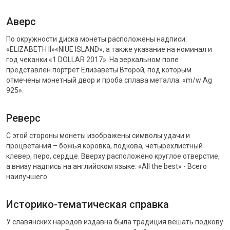
Аверс
По окружности диска монеты расположены надписи:
«ELIZABETH II»«NIUE ISLAND», а также указание на номинал и
год чеканки «1 DOLLAR 2017». На зеркальном поле
представлен портрет Елизаветы Второй, под которым
отмечены монетный двор и проба сплава металла: «m/w Ag
925».
Реверс
С этой стороны монеты изображены символы удачи и
процветания – божья коровка, подкова, четырехлистный
клевер, перо, сердце. Вверху расположено круглое отверстие,
а внизу надпись на английском языке: «All the best» - Всего
наилучшего.
Историко-тематическая справка
У славянских народов издавна была традиция вешать подкову