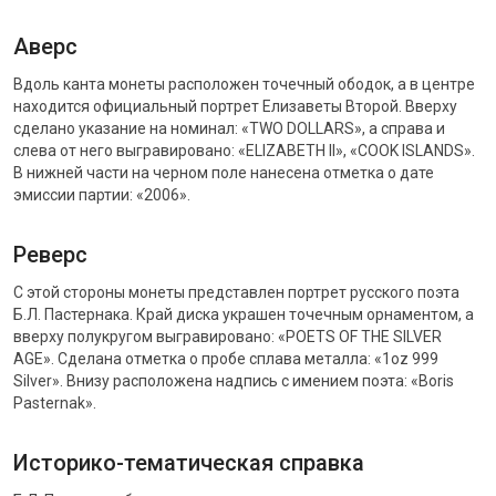
Аверс
Вдоль канта монеты расположен точечный ободок, а в центре
находится официальный портрет Елизаветы Второй. Вверху
сделано указание на номинал: «TWO DOLLARS», а справа и
слева от него выгравировано: «ELIZABETH II», «COOK ISLANDS».
В нижней части на черном поле нанесена отметка о дате
эмиссии партии: «2006».
Реверс
С этой стороны монеты представлен портрет русского поэта
Б.Л. Пастернака. Край диска украшен точечным орнаментом, а
вверху полукругом выгравировано: «POETS OF THE SILVER
AGE». Сделана отметка о пробе сплава металла: «1oz 999
Silver». Внизу расположена надпись с имением поэта: «Boris
Pasternak».
Историко-тематическая справка