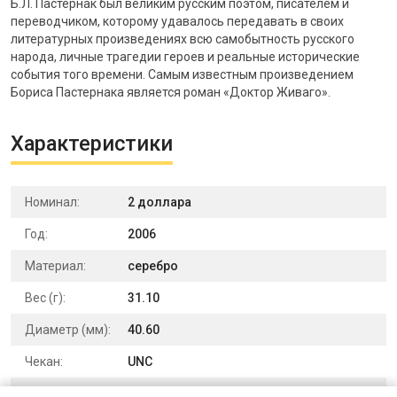
Б.Л. Пастернак был великим русским поэтом, писателем и
переводчиком, которому удавалось передавать в своих
литературных произведениях всю самобытность русского
народа, личные трагедии героев и реальные исторические
события того времени. Самым известным произведением
Бориса Пастернака является роман «Доктор Живаго».
Характеристики
Номинал:
2 доллара
Год:
2006
Материал:
серебро
Вес (г):
31.10
Диаметр (мм):
40.60
Чекан:
UNC
Выпуск:
юбилейные и памятные монеты