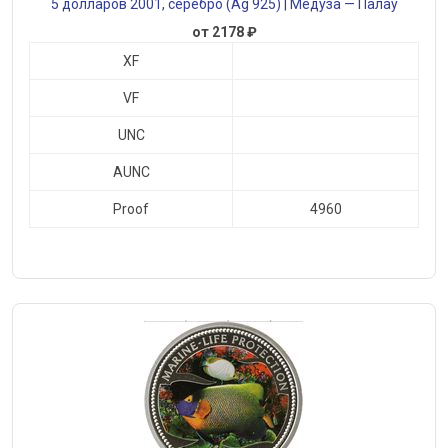
5 долларов 2001, серебро (Ag 925) | Медуза — Палау
от 2178 ₽
XF
VF
UNC
AUNC
Proof
4960