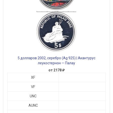
5 долларов 2002, серебро (Ag 925) | Акантурус
леукостернон — Палау
от 2178 ₽
XF
VF
UNC
AUNC