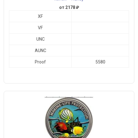
от 2178 ₽
XF
VF
UNC
AUNC
Proof
5580