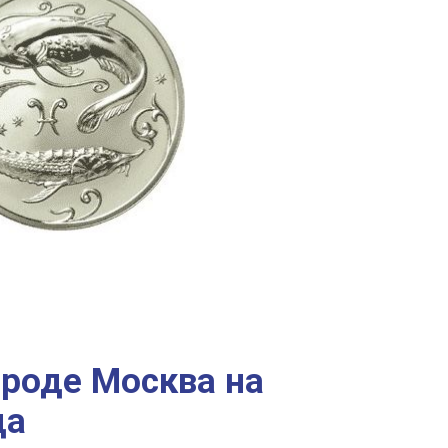
ороде Москва на
да