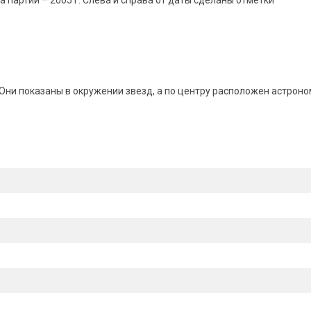
 партии – 2005 г. Слева и справа от даты сделаны отметки
ни показаны в окружении звезд, а по центру расположен астроно