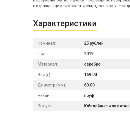
на зеркальном поле диска – рельефное изображе
с отражающимся монастырем; вдоль канта – 
Характеристики
Номинал:
25 рублей
Год:
2019
Материал:
серебро
Вес (г):
169.00
Диаметр (мм):
60.00
Чекан:
пруф
Выпуск:
Юбилейные и памятны