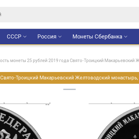
CCCР
Россия
Монеты Сбербанка
ость монеты 25 рублей 2019 года Свято-Троицкий Макарьевский 
а Свято-Троицкий Макарьевский Желтоводский монастырь, 