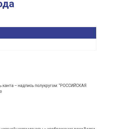
ода
ь канта – надпись полукругом: "РОССИЙСКАЯ
о