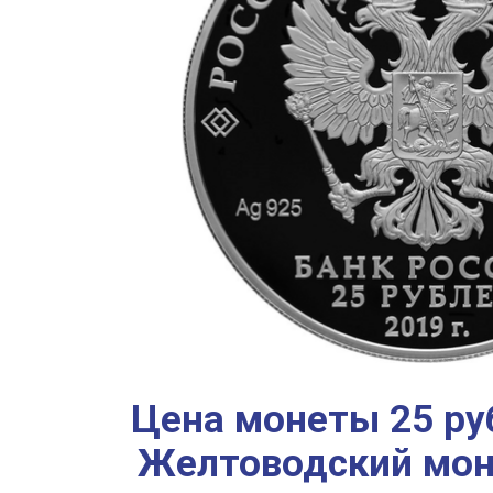
Цена монеты 25 ру
Желтоводский мона