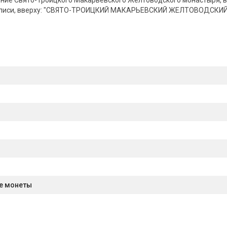
ние Свято-Троицкого Макарьевского Желтоводского монастыря, в
надписи, вверху: "СВЯТО-ТРОИЦКИЙ МАКАРЬЕВСКИЙ ЖЕЛТОВОДСКИ
е монеты