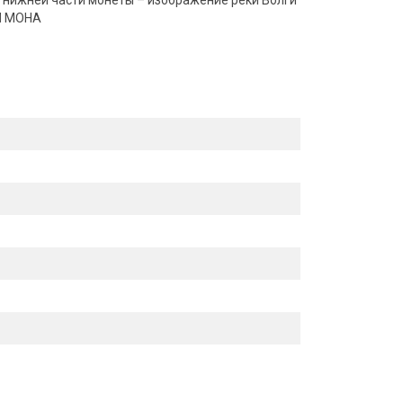
 нижней части монеты – изображение реки Волги
Й МОНА