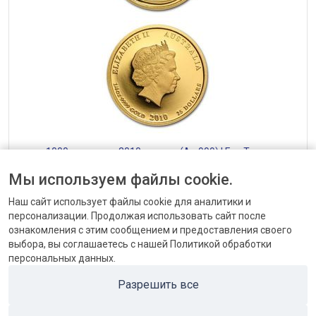
— 1000 долларов 2010, золото (Au 999) | Год Тигра —
Австралия Австралия
Мы используем файлы cookie.
от 2365566 ₽
Наш сайт использует файлы cookie для аналитики и
персонализации. Продолжая использовать сайт после
ознакомления с этим сообщением и предоставления своего
выбора, вы соглашаетесь с нашей Политикой обработки
персональных данных.
КОНТАКТЫ
Разрешить все
БЛОГ