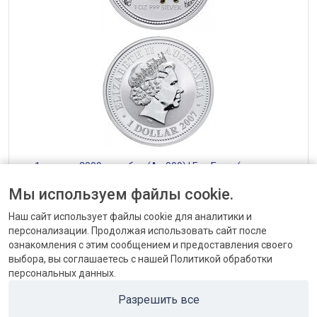
— 1 доллар 2009, серебро (Ag 999) | Год Быка (золочение,
одна фигура) — Австралия Австралия
Мы используем файлы cookie.
от 2632 до 2634 ₽
Наш сайт использует файлы cookie для аналитики и
персонализации. Продолжая использовать сайт после
ознакомления с этим сообщением и предоставления своего
выбора, вы соглашаетесь с нашей Политикой обработки
персональных данных.
КОНТАКТЫ
Разрешить все