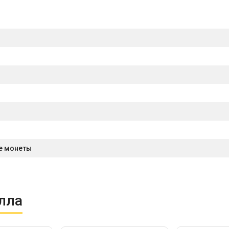
е монеты
лла