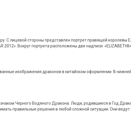
ару. С лицевой стороны представлен портрет правящей королевы Е
AR 2012». Вокруг портрета расположены две надписи: «ELIZABETHII
ованные изображения драконов в китайском оформлении. В нижней
 знаком Черного Водяного Дракона. Люди, родившиеся в Год Драк
мать правильные решения в любой сложной ситуации. Они ведут 