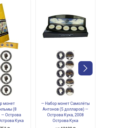
р монет
— Набор монет Самолёты
— Набор м
ильмы (8
Антонов (5 долларов) —
Холмсе (8
 — Острова
Острова Кука, 2008
Острова
Острова Кука
Острова Кука
Остро