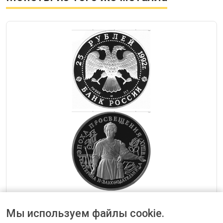
— 25 рублей 1992 Екатерина II. Законодательница Россия
Мы используем файлы cookie.
от 198786 ₽