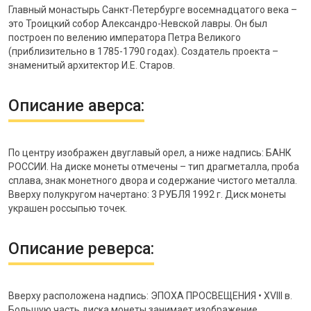
Главный монастырь Санкт-Петербурге восемнадцатого века –
это Троицкий собор Александро-Невской лавры. Он был
построен по велению императора Петра Великого
(приблизительно в 1785-1790 годах). Создатель проекта –
знаменитый архитектор И.Е. Старов.
Описание аверса:
По центру изображен двуглавый орел, а ниже надпись: БАНК
РОССИИ. На диске монеты отмечены – тип драгметалла, проба
сплава, знак монетного двора и содержание чистого металла.
Вверху полукругом начертано: 3 РУБЛЯ 1992 г. Диск монеты
украшен россыпью точек.
Описание реверса:
Вверху расположена надпись: ЭПОХА ПРОСВЕЩЕНИЯ • XVIII в.
Большую часть диска монеты занимает изображение