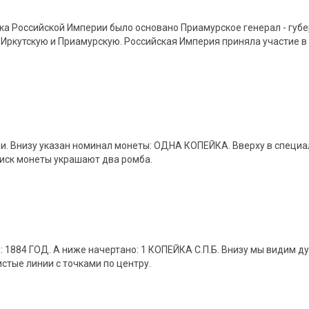
ка Российской Империи было основано Приамурское генерал - губ
– Иркутскую и Приамурскую. Российская Империя приняла участие 
и. Внизу указан номинал монеты: ОДНА КОПЕЙКА. Вверху в специ
ск монеты украшают два ромба.
: 1884 ГОД. А ниже начертано: 1 КОПЕЙКА С.П.Б. Внизу мы видим 
стые линии с точками по центру.