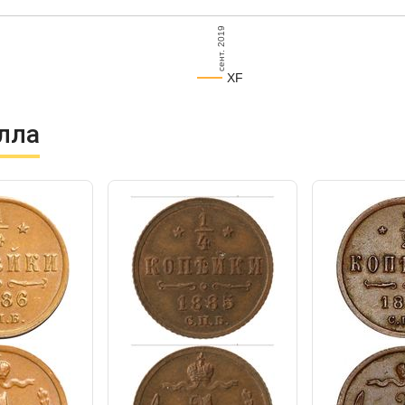
сент. 2019
XF
лла