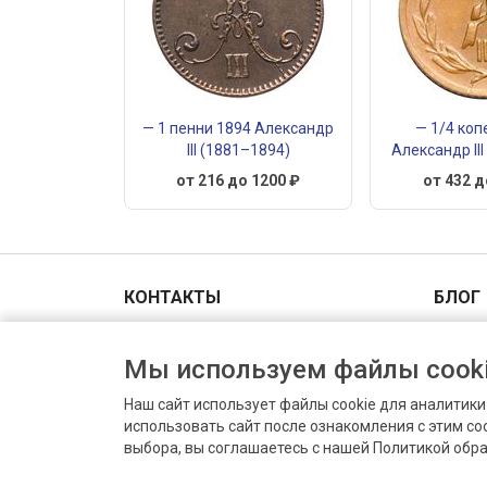
— 1 пенни 1894 Александр
— 1/4 коп
III (1881–1894)
Александр II
от 216 до 1200 ₽
от 432 д
КОНТАКТЫ
БЛОГ
Адрес и схема проезда
Мы используем файлы cooki
+7(903)006-00-44
Пн-Вс 9.00 - 18.00
Наш сайт использует файлы cookie для аналитик
info@prodat-moneti.ru
использовать сайт после ознакомления с этим с
Оценить монету
выбора, вы соглашаетесь с нашей Политикой обр