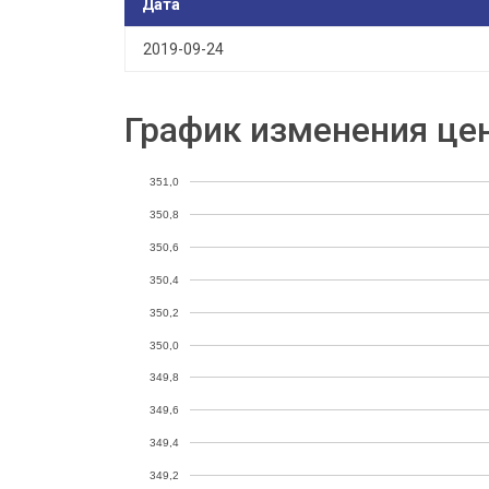
Дата
2019-09-24
График изменения це
351,0
350,8
350,6
350,4
350,2
350,0
349,8
349,6
349,4
349,2