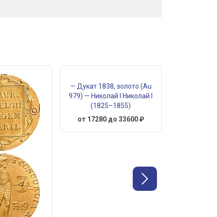
— Дукат 1838, золото (Au
979) — Николай I Николай I
(1825–1855)
от 17280 до 33600 ₽