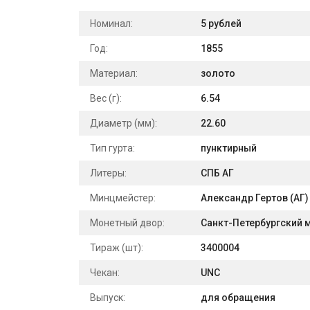
Номинал:
5 рублей
Год:
1855
Материал:
золото
Вес (г):
6.54
Диаметр (мм):
22.60
Тип гурта:
пунктирный
Литеры:
СПБ АГ
Минцмейстер:
Александр Гертов (АГ)
Монетный двор:
Санкт-Петербургский 
Тираж (шт):
3400004
Чекан:
UNC
Выпуск:
для обращения