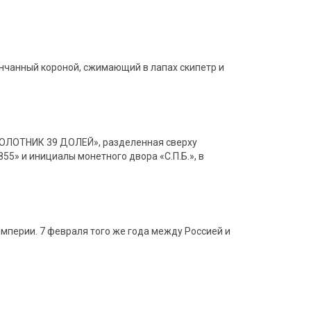
венчанный короной, сжимающий в лапах скипетр и
.
 ЗОЛОТНИК 39 ДОЛЕЙ», разделенная сверху
5» и инициалы монетного двора «С.П.Б.», в
мперии. 7 февраля того же года между Россией и