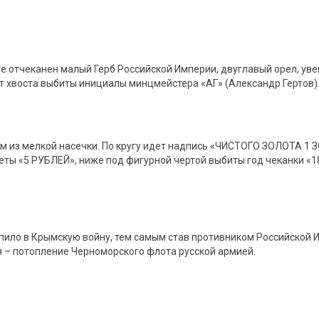
тре отчеканен малый Герб Российской Империи, двуглавый орел, у
от хвоста выбиты инициалы минцмейстера «АГ» (Александр Гертов)
м из мелкой насечки. По кругу идет надпись «ЧИСТОГО ЗОЛОТА 1
ты «5 РУБЛЕЙ», ниже под фигурной чертой выбиты год чеканки «185
пило в Крымскую войну, тем самым став противником Российской И
я – потопление Черноморского флота русской армией.