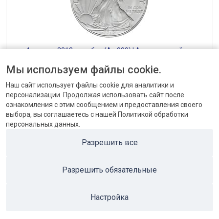
— 1 доллар 2012, серебро (Ag 999) | Американский орел
(шагающая Свобода) — США США
Мы используем файлы cookie.
от 2632 до 2634 ₽
Наш сайт использует файлы cookie для аналитики и
персонализации. Продолжая использовать сайт после
ознакомления с этим сообщением и предоставления своего
выбора, вы соглашаетесь с нашей Политикой обработки
персональных данных.
КОНТАКТЫ
Разрешить все
БЛОГ
Разрешить обязательные
ПОПУЛЯРНЫЕ КАТЕГОРИИ
ПОПУЛЯРНЫЕ ТОВАРЫ
Настройка