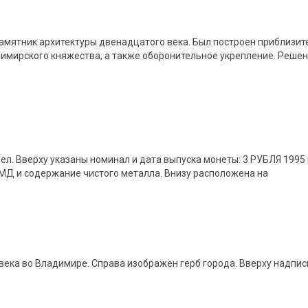
амятник архитектуры двенадцатого века. Был построен приблизите
имирского княжества, а также оборонительное укрепление. Решен
л. Вверху указаны номинал и дата выпуска монеты: 3 РУБЛЯ 1995 
ММД и содержание чистого металла. Внизу расположена на
ека во Владимире. Справа изображен герб города. Вверху надпись