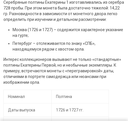
Серебряные полтины Екатерины 1 изготавливались из серебра
728 пробы. При этом монета была достаточно тяжелой: 14,22
гр. Разновидности в зависимости от монетного двора легко
определить при изучении и детальном рассмотрении:
Москва (1726 и 1727) – содержится характерное указание
на гурте;
Петербург – отслеживается по знаку «СПБ»,
находящемуся рядом с хвостом орла.
Интерес коллекционеров вызывают не только «стандартные»
полтины Екатерины Первой, но и необычные экземпляры. К
примеру, встречаются монеты с «перегравировкой» даты,
отличиями в портрете самодержца или нюансами при
изображении орла.
Номинал
Полтина
Даты выпуска
1726 и 1727 гг.
Материал
728 проба серебра