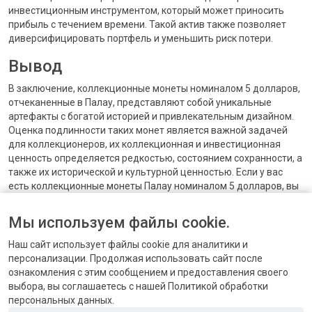
инвестиционным инструментом, который может приносить
прибыль с течением времени. Такой актив также позволяет
диверсифицировать портфель и уменьшить риск потери.
Вывод
В заключение, коллекционные монеты номиналом 5 долларов,
отчеканенные в Палау, представляют собой уникальные
артефакты с богатой историей и привлекательным дизайном.
Оценка подлинности таких монет является важной задачей
для коллекционеров, их коллекционная и инвестиционная
ценность определяется редкостью, состоянием сохранности, а
также их исторической и культурной ценностью. Если у вас
есть коллекционные монеты Палау номиналом 5 долларов, вы
можете рассмотреть возможность их продажи и получения
значительной прибыли. Всегда обращайтесь к опытным и
Мы используем файлы cookie.
надежным дилерам, которые помогут вам оценить и продать
ваши монеты по справедливой цене.
Наш сайт использует файлы cookie для аналитики и
персонализации. Продолжая использовать сайт после
ознакомления с этим сообщением и предоставления своего
выбора, вы соглашаетесь с нашей Политикой обработки
персональных данных.