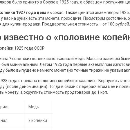
ляров было принято в Союзе в 1925 году, а образцом послужили ц
 копейки 1927 года цена
высокая. Также ценятся экземпляры 1925, 
ли у вас на руках есть эта монета, приходите. Посмотрим состояни
я для купли-продажи. Предварительная стоимость – от 100 рублей.
 известно о «половине копей
ана ? советских копеек использовали медь. Масса и размеры были «
 был минимальным. Летом 1925 года первые экземпляры изготовил
оду было выпущено немного монет (но точные тиражи не указывают
1928 года от чекана половины копейки отказались. Вернулись к н
оду (после деноминации). Тогда в связи с перерасчетом цен и появ
ть монету, а округлить стоимость продтоваров до 1 коп.
риал
Медь
инал
? копейки