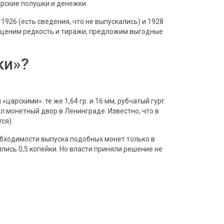
арские полушки и денежки.
1926 (есть сведения, что не выпускались) и 1928
е, оценим редкость и тиражи, предложим выгодные
ки»?
царскими»: те же 1,64 гр. и 16 мм, рубчатый гурт.
 монетный двор в Ленинграде. Известно, что в
ся).
еобходимости выпуска подобных монет только в
ились 0,5 копейки. Но власти приняли решение не