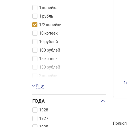
1 копейка
1 рубль
1/2 копейки
10 копеек
10 рублей
100 рублей
15 копеек
150 рублей
2 копейки
1
20 копеек
Еще
25 рублей
ГОДА
3 копейки
3 рубля
1928
5 копеек
1927
Полкоп
5 рублей