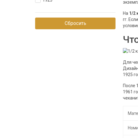
1925
экземп
50 копеек
На
1/2
50 рублей
гг. Ес
Сбросить
услови
В мягкой упаковке
Что
В твердой упаковке
Червонец
Для чек
Дизайн
1925 г
После 
1961 г
чекани
Мате
Ном