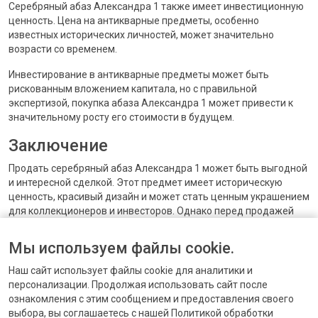
Серебряный абаз Александра 1 также имеет инвестиционную
ценность. Цена на антикварные предметы, особенно
известных исторических личностей, может значительно
возрасти со временем.
Инвестирование в антикварные предметы может быть
рискованным вложением капитала, но с правильной
экспертизой, покупка абаза Александра 1 может привести к
значительному росту его стоимости в будущем.
Заключение
Продать серебряный абаз Александра 1 может быть выгодной
и интересной сделкой. Этот предмет имеет историческую
ценность, красивый дизайн и может стать ценным украшением
для коллекционеров и инвесторов. Однако перед продажей
или покупкой важно убедиться в подлинности абаза и его
оценке специалистами. Такая аккуратность поможет
Мы используем файлы cookie.
сохранить и увеличить его коллекционную и инвестиционную
ценность.
Наш сайт использует файлы cookie для аналитики и
персонализации. Продолжая использовать сайт после
ознакомления с этим сообщением и предоставления своего
выбора, вы соглашаетесь с нашей Политикой обработки