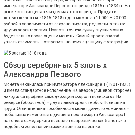
императоре Александре Первом в период с 1816 по 1834 гг. На
рынке высоко ценятся изделия этого периода.
Продать
польские злотые
1816-1818 годов можно за 11 000 – 20 000
рублей в зависимости от сохрана, тиража, редкости, а также
других характеристик. Назвать точную сумму скупки можно
будет только после оценки монеты. Самый просто способ
узнать стоимость – отправить нашему оценщику фотографии.
Обзор серебряных 5 злотых
Александра Первого
Монета чеканилась при императоре Александре 1 (1801-1825)
и имела стандартное исполнение. На аверсе (лицевой стороне)
находился профиль самодержца и «короля польского». На
реверсе (оборотной) – двухглавый орел с гербом Польши на
груди. Отличительная особенность монет данного номинала –
небольшие изменения в дизайне после смерти Александра1:
на голове самодержца появился лавровый венок. 5 злотых в
подобном исполнении высоко ценятся на рынке.