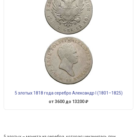
5 злотых 1818 года серебро Александр I (1801–1825)
от 3600 до 13200 ₽
5 злотых – монета из серебра, которая чеканилась при