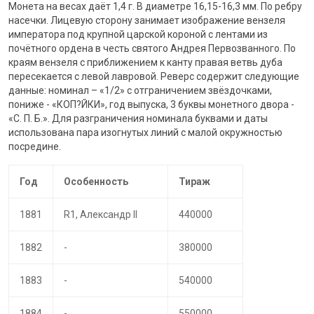
Монета на весах даёт 1,4 г. В диаметре 16,15-16,3 мм. По ребру
насечки. Лицевую сторону занимает изображение вензеля
императора под крупной царской короной с лентами из
почётного ордена в честь святого Андрея Первозванного. По
краям вензеля с приближением к канту правая ветвь дуба
пересекается с левой лавровой. Реверс содержит следующие
данные: номинал – «1/2» с отграничением звёздочками,
пониже - «КОП?ЙКИ», год выпуска, 3 буквы монетного двора -
«С. П. Б.». Для разграничения номинала буквами и даты
использована пара изогнутых линий с малой окружностью
посредине.
Год
Особенность
Тираж
1881
R1, Александр II
440000
1882
-
380000
1883
-
540000
1884
-
550000