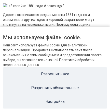
Дороже оцениваются редкие монеты 1881 года, но и
экземпляры других годов в хорошей сохранности могут
«потянуть» на несколько тысяч. Поэтому если оценка
производится профессионалами нашей компании,
продать
монеты
можно будет без занижения цены. Максимальная
Мы используем файлы cookie.
цена, известная из каталога Биткина – монета 1889 года, ушла
за 4 650 000 рублей.
Наш сайт использует файлы cookie для аналитики и
персонализации. Продолжая использовать сайт после
ознакомления с этим сообщением и предоставления своего
выбора, вы соглашаетесь с нашей Политикой обработки
персональных данных.
КОНТАКТЫ
Разрешить все
БЛОГ
Разрешить обязательные
ПОПУЛЯРНЫЕ КАТЕГОРИИ
ПОПУЛЯРНЫЕ ТОВАРЫ
Настройка