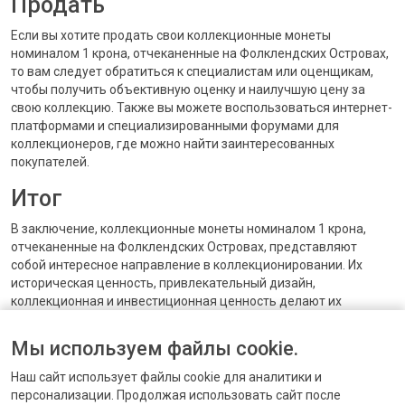
Продать
Если вы хотите продать свои коллекционные монеты
номиналом 1 крона, отчеканенные на Фолклендских Островах,
то вам следует обратиться к специалистам или оценщикам,
чтобы получить объективную оценку и наилучшую цену за
свою коллекцию. Также вы можете воспользоваться интернет-
платформами и специализированными форумами для
коллекционеров, где можно найти заинтересованных
покупателей.
Итог
В заключение, коллекционные монеты номиналом 1 крона,
отчеканенные на Фолклендских Островах, представляют
собой интересное направление в коллекционировании. Их
историческая ценность, привлекательный дизайн,
коллекционная и инвестиционная ценность делают их
популярными среди коллекционеров и инвесторов. Если у вас
есть такие монеты и вы хотите продать их, обратитесь к
Мы используем файлы cookie.
специалистам в этой области, чтобы получить максимально
возможную оценку и наилучшую цену за свою коллекцию.
Наш сайт использует файлы cookie для аналитики и
персонализации. Продолжая использовать сайт после