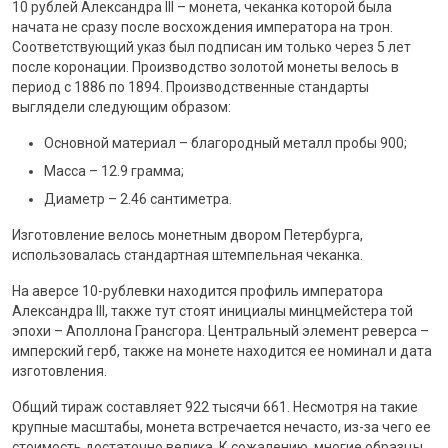
10 рублей Александра III – монета, чеканка которой была
начата не сразу после восхождения императора на трон.
Соответствующий указ был подписан им только через 5 лет
после коронации. Производство золотой монеты велось в
период с 1886 по 1894. Производственные стандарты
выглядели следующим образом:
Основной материал – благородный металл пробы 900;
Масса – 12.9 грамма;
Диаметр – 2.46 сантиметра.
Изготовление велось монетным двором Петербурга,
использовалась стандартная штемпельная чеканка.
На аверсе 10-рублевки находится профиль императора
Александра III, также тут стоят инициалы минцмейстера той
эпохи – Аполлона Грансгора. Центральный элемент реверса –
имперский герб, также на монете находится ее номинал и дата
изготовления.
Общий тираж составляет 922 тысячи 661. Несмотря на такие
крупные масштабы, монета встречается нечасто, из-за чего ее
стоимость достаточно велика. К сожалению, многие образцы