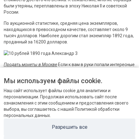
были утеряны, переплавлены в эпоху Николая II и советской
России.
По аукционной статистике, средняя цена экземпляров,
находящихся в превосходном качестве, составляет около 9
тысяч долларов. Наиболее дорогим стал экземпляр 1892 года,
проданный за 16200 долларов.
Продать монеты в Москве
Если к вам в руки попали интересные
монеты, которые вы хотели бы продать, то наш магазин готов
приобрести их. Для проведения оценки отправьте нам
Мы используем файлы cookie.
фотографии, чтобы мы могли определить степень сохранности
и разновидность.
Наш сайт использует файлы cookie для аналитики и
персонализации. Продолжая использовать сайт после
ознакомления с этим сообщением и предоставления своего
выбора, вы соглашаетесь с нашей Политикой обработки
персональных данных.
КОНТАКТЫ
Разрешить все
БЛОГ