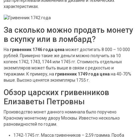
раз претерпевали изменения в дизайне и технических
характеристиках.
За сколько можно продать монету
в скупку или в ломбард?
На
гривенник 1746 года цена
может достигать 8 000 – 10 000
рублей. Примерно такие же деньги можно получить за 10
копеек 1742, 1743, 1744 или 1745 гг. Стоимость отдельных
экземпляров может быть выше в связи с редкостью и
тиражами. К примеру, на
гривенник 1749 года цена
на 40-70%
выше. Высоко ценятся экземпляры 1755 г.
Обзор царских гривенников
Елизаветы Петровны
Производство монет данного номинала было поручено
Красному монетному двору Москвы. Известно несколько
разновидностей по годам.
1742-1745 гг. Масса гривенников – 2,59 грамма. Проба