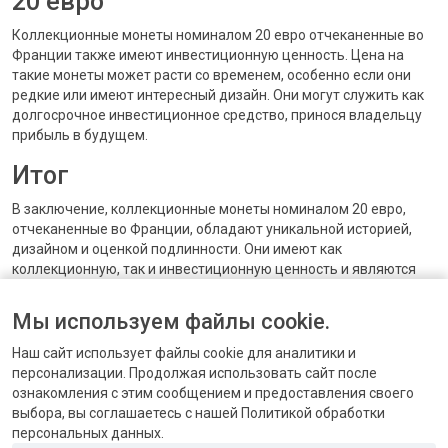
20 евро
Коллекционные монеты номиналом 20 евро отчеканенные во
Франции также имеют инвестиционную ценность. Цена на
такие монеты может расти со временем, особенно если они
редкие или имеют интересный дизайн. Они могут служить как
долгосрочное инвестиционное средство, принося владельцу
прибыль в будущем.
Итог
В заключение, коллекционные монеты номиналом 20 евро,
отчеканенные во Франции, обладают уникальной историей,
дизайном и оценкой подлинности. Они имеют как
коллекционную, так и инвестиционную ценность и являются
привлекательными для нумизматов. Если у вас есть такие
монеты, и вы желаете продать их, рекомендуется обратиться к
Мы используем файлы cookie.
специалистам, чтобы получить правильную оценку и лучшую
цену за вашу коллекцию.
Наш сайт использует файлы cookie для аналитики и
персонализации. Продолжая использовать сайт после
ознакомления с этим сообщением и предоставления своего
выбора, вы соглашаетесь с нашей Политикой обработки
персональных данных.