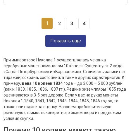
1
2
3
4
Показать еще
При императоре Николае 1 осуществлялась чеканка
серебряных монет номиналом 10 копеек. Существуют 2 вида:
«Санкт-Петербургские» и «Варшавские». Стоимость зависит от
тиражей, сохрана, состояния, а также других характеристик. К
примеру,
цена 10 копеек 1834 г
ода – до 3 000 – 5 000 рублей
(как и 1833, 1835, 1836, 1837 гг.). Редкие экземпляры 1855 года
оцениваются в 3-5 раз дороже. Если у вас на руках монеты
Николая 1 1840, 1841, 1842, 1843, 1844, 1845, 1846 годов, то
также приходите на оценку. Назовем приблизительную
рыночную стоимость конкретного экземпляра и предложим
условия скупки.
Почему 10 копеек имеют такую